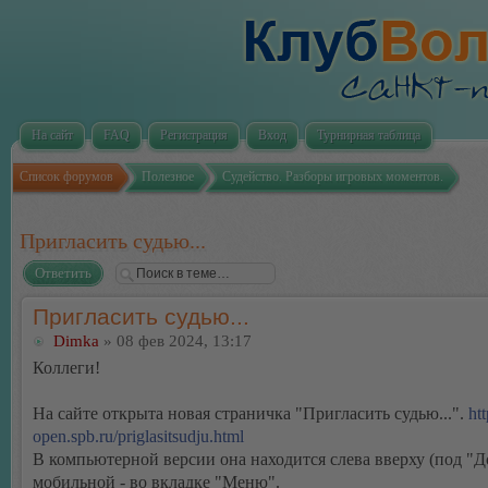
На сайт
FAQ
Регистрация
Вход
Турнирная таблица
Список форумов
Полезное
Судейство. Разборы игровых моментов.
Пригласить судью...
Ответить
Пригласить судью...
Dimka
» 08 фев 2024, 13:17
Коллеги!
На сайте открыта новая страничка "Пригласить судью...".
htt
open.spb.ru/priglasitsudju.html
В компьютерной версии она находится слева вверху (под "Д
мобильной - во вкладке "Меню".