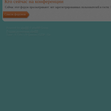
Кто сейчас на конференции
Сейчас этот форум просматривают: нет зарегистрированных пользователей и гости: 
Список форумов
Powered by
phpBB
© phpBB Group.
Русская поддержка phpBB
Time : 0.750s | 19 Queries | GZIP : On