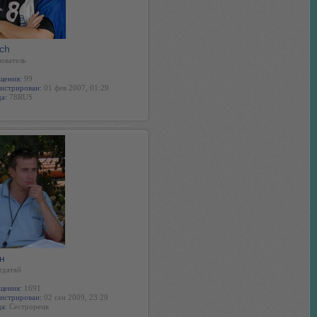
ch
ователь
щения:
99
истрирован:
01 фев 2007, 01:29
а:
78RUS
н
гдатай
щения:
1691
истрирован:
02 сен 2009, 23:29
а:
Сестрорецк