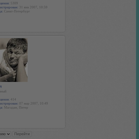
щения:
5309
истрирован:
31 янв 2007, 10:59
а:
Санкт-Петербург
я
вный
щения:
414
истрирован:
07 мар 2007, 10:49
а:
Магадан, Питер