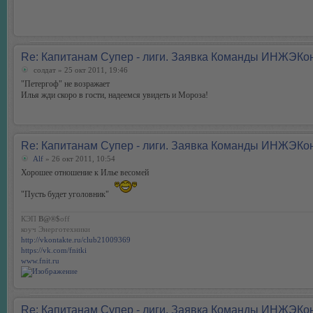
Re: Капитанам Супер - лиги. Заявка Команды ИНЖЭКо
солдат
» 25 окт 2011, 19:46
"Петергоф" не возражает
Илья жди скоро в гости, надеемся увидеть и Мороза!
Re: Капитанам Супер - лиги. Заявка Команды ИНЖЭКо
Alf
» 26 окт 2011, 10:54
Хорошее отношение к Илье весомей
"Пусть будет уголовник"
КЭП
B@®$
off
коуч Энерготехники
http://vkontakte.ru/club21009369
https://vk.com/fnitki
www.fnit.ru
Re: Капитанам Супер - лиги. Заявка Команды ИНЖЭКо