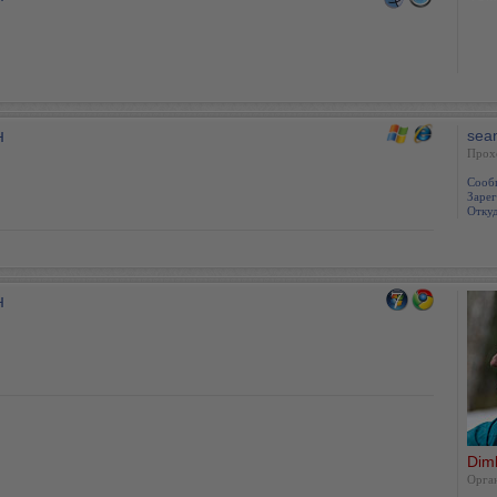
н
sea
Прох
Сооб
Зарег
Откуд
н
Dim
Oрга