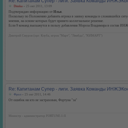
Re: Капитанам Супер - лиги. Заявка Команды ИНЖЭКо
Dimka
» 25 окт 2011, 13:09
Подтверждаю информацию от
Илья
.
Поскольку по Положению добавить игрока в заявку команды в сложившейся ситуа
мнения, на основе которых будет принято коллегиальное решение.
Если 9 команд выскажутся в пользу добавления Мороза Владимира в состав ИНЖ
Дмитрий Смуров (орг. Клуба, игрок "Март", "Лямбда", "ЮЛМАРТ")
Re: Капитанам Супер - лиги. Заявка Команды ИНЖЭКо
Фрол
» 25 окт 2011, 14:46
От ошибок ни кто не застрахован, Фортуна "за"
Министр - администратор FORTUNE-I-II