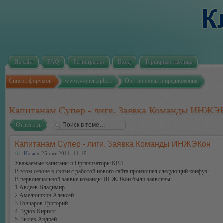
На сайт
FAQ
Регистрация
Вход
Турнирная таблица
Список форумов
www.v-open.spb.ru
Орг. вопросы и предложения
Капитанам Супер - лиги. Заявка Команды ИНЖЭ
Ответить
Капитанам Супер - лиги. Заявка Команды ИНЖЭКон
Илья
» 25 окт 2011, 11:19
Уважаемые капитаны и Организаторы КВЛ.
В этом сезоне в связи с работой нового сайта произошел следующий конфуз:
В первоначальной заявке команды ИНЖЭКон были заявлены:
1.Авдеев Владимир
2.Амелюшкин Алексей
3.Гончаров Григорий
4. Зудов Кирилл
5. Зылев Андрей