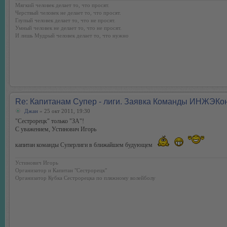
Мягкий человек делает то, что просят.
Черствый человек не делает то, что просят.
Глупый человек делает то, что не просят.
Умный человек не делает то, что не просят.
И лишь Мудрый человек делает то, что нужно
Re: Капитанам Супер - лиги. Заявка Команды ИНЖЭКо
Джан
» 25 окт 2011, 19:30
"Сестрорецк" только "ЗА"!
С уважением, Устинович Игорь
капитан команды Суперлиги в ближайшем будующем
Устинович Игорь
Организатор и Капитан "Сестрорецк"
Организатор Кубка Сестрорецка по пляжному волейболу