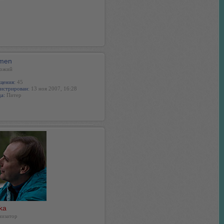
men
ожий
щения:
45
истрирован:
13 ноя 2007, 16:28
а:
Питер
ka
низатор