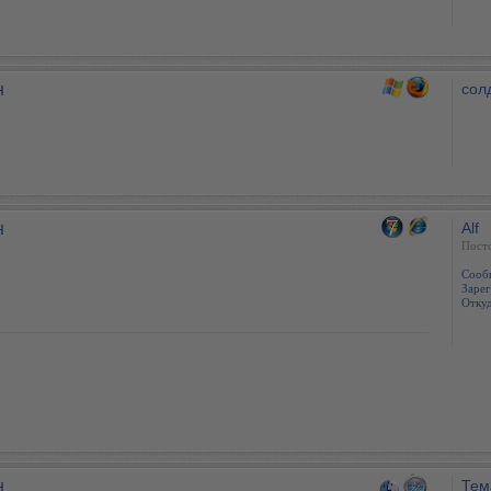
н
сол
н
Alf
Пост
Сооб
Зарег
Откуд
н
Тем