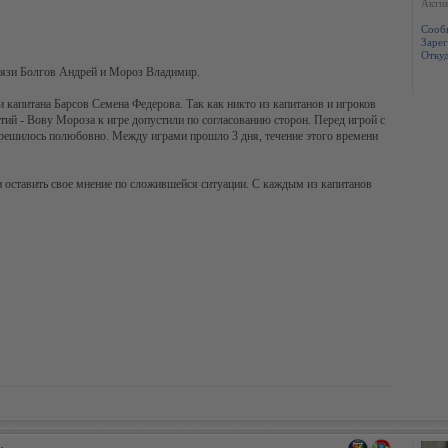
Акти
Сооб
Зарег
Откуд
вязи Болгов Андрей и Мороз Владимир.
и капитана Барсов Семена Федерова. Так как никто из капитанов и игроков
ий - Вову Мороза к игре допустили по согласованию сторон. Перед игрой с
 решилось полюбовно. Между играми прошло 3 дня, течение этого времени
и оставить свое мнение по сложившейся ситуации. С каждым из капитанов