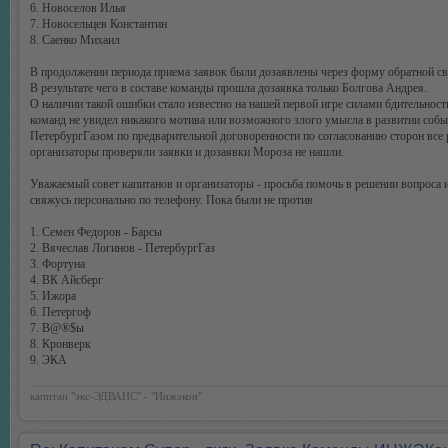
6. Новоселов Илья
7. Новосельцев Константин
8. Саенко Михаил
В продолжении периода приема заявок были дозаявлены через форму обратной с
В результате чего в составе команды прошла дозаявка только Болгова Андрея.
О наличии такой ошибки стало известно на нашей первой игре силами бдительност
команд не увидел никакого мотива или возможного злого умысла в развитии событ
ПетербургГазом по предварительной договоренности по согласованию сторон все
организаторы проверяли заявки и дозаявки Мороза не нашли.
Уважаемый совет капитанов и организаторы - просьба помочь в решении вопроса 
свяжусь персонально по телефону. Пока были не против
1. Семен Федоров - Барсы
2. Вячеслав Логинов - ПетербургГаз
3. Фортуна
4. ВК Айсберг
5. Ижора
6. Петергоф
7. B@®$ы
8. Кронверк
9. ЭКА
капитан "экс-ЭДВАНС" - "Инжэкон"