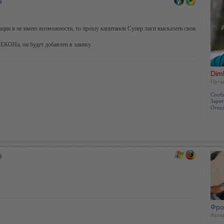
н
ции я не имею возможности, то прошу капитанов Супер лиги высказать свои
ЕКОНа, он будет добавлен в заявку.
Dim
Oрга
Сооб
Зарег
Откуд
н
Фро
Акти