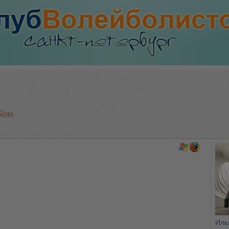
Кон
Иль