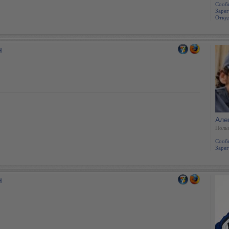
Сооб
Зарег
Откуд
н
Але
Польз
Сооб
Зарег
н