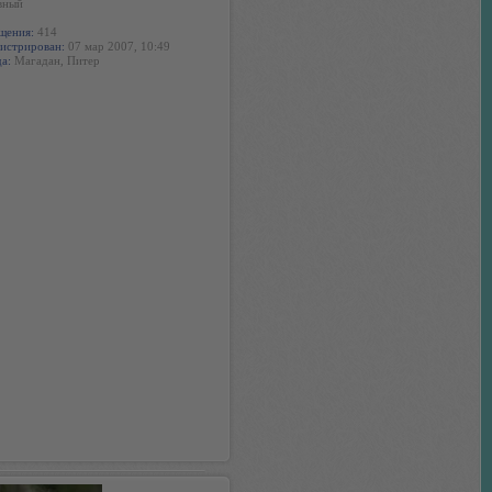
вный
щения:
414
истрирован:
07 мар 2007, 10:49
а:
Магадан, Питер