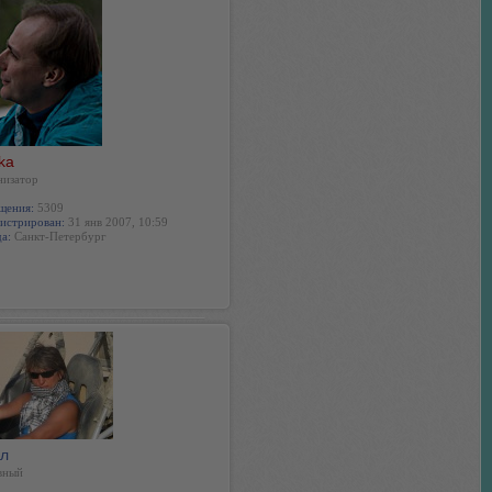
ka
низатор
щения:
5309
истрирован:
31 янв 2007, 10:59
а:
Санкт-Петербург
л
вный