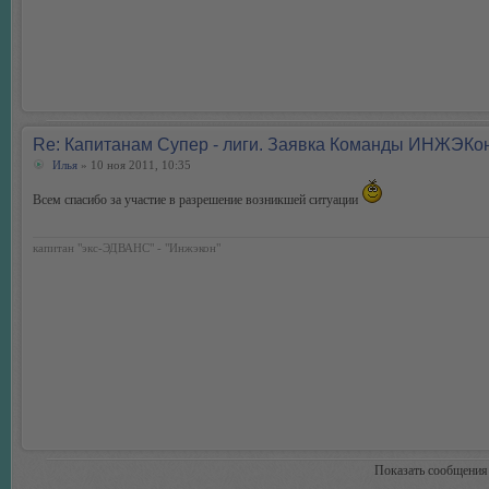
Re: Капитанам Супер - лиги. Заявка Команды ИНЖЭКо
Илья
» 10 ноя 2011, 10:35
Всем спасибо за участие в разрешение возникшей ситуации
капитан "экс-ЭДВАНС" - "Инжэкон"
Показать сообщения