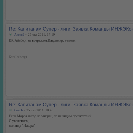
Re: Капитанам Супер - лиги. Заявка Команды ИНЖЭКо
АлексБ
» 25 окт 2011, 17:19
ВК Айсберг не возражает.Владимир, велком.
Кэп(Iceberg)
Re: Капитанам Супер - лиги. Заявка Команды ИНЖЭКо
Coach
» 25 окт 2011, 18:40
Если Мороз нигде не заигран, то не видим препятствий.
С уважением,
команда "Ижора"