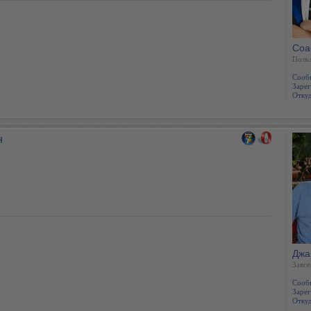
Coa
Польз
Сооб
Зарег
Откуд
н
Джа
Завсе
Сооб
Зарег
Откуд