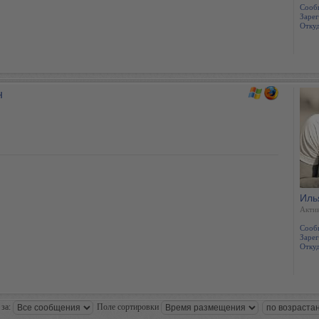
Сооб
Зарег
Откуд
н
Иль
Акти
Сооб
Зарег
Откуд
 за:
Поле сортировки