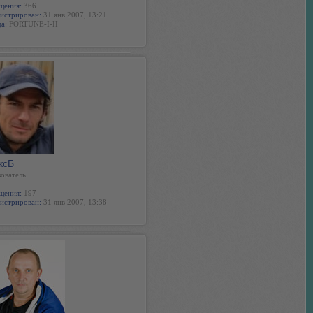
щения:
366
истрирован:
31 янв 2007, 13:21
а:
FORTUNE-I-II
ксБ
ователь
щения:
197
истрирован:
31 янв 2007, 13:38