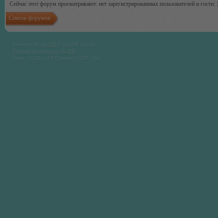
Сейчас этот форум просматривают: нет зарегистрированных пользователей и гости: 
Список форумов
Powered by
phpBB
© phpBB Group.
Русская поддержка phpBB
Time : 0.216s | 18 Queries | GZIP : On