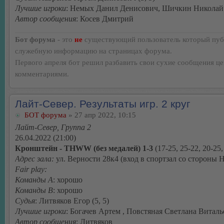
Лучшие игроки
: Немых Данил Денисович, Шичкин Николай
Автор сообщения
: Косев Дмитрий
Бот форума
- это
не
существующий пользователь который пуб
служебную информацию на страницах форума.
Первого апреля бот решил разбавить свои сухие сообщения ц
комментариями.
Лайт-Север. Результаты игр. 2 круг
БОТ форума
» 27 апр 2022, 10:15
Лайт-Север, Группа 2
26.04.2022 (21:00)
Кронштейн - THWW (без медалей) 1-3
(17-25, 25-22, 20-25,
Адрес зала:
ул. Верности 28к4 (вход в спортзал со стороны 
Fair play:
Команды А
: хорошо
Команды В
: хорошо
Судья
: Литвяков Егор (5, 5)
Лучшие игроки
: Богачев Артем , Повстяная Светлана Виталь
Автор сообщения
: Литвяков