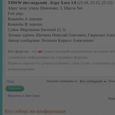
THWW (без медалей) - Буру Хато 3-0
(25-18, 25-15, 25-15)
Адрес зала:
улица Шевченко, 3, Школа №6
Fair play:
Команды А
: хорошо
Команды В
: хорошо
Судья
: Мирошник Евгений (5, 5)
Лучшие игроки
: Шичкин Николай Олегович, Гаврилин Алек
Автор сообщения
: Лепихин Кирилл Алексеевич
Бот форума
- это
не
существующий пользователь который пуб
служебную информацию на страницах форума.
Первого апреля бот решил разбавить свои сухие сообщения ц
комментариями.
Показать сообщения за:
Поле
Пред.
Ответить
Вернуться в Лайт-Север
Пере
Кто сейчас на конференции