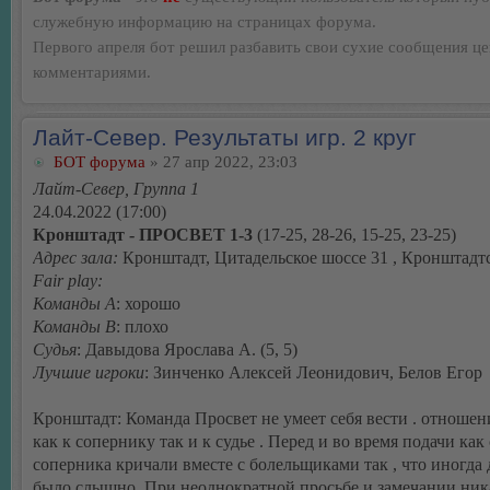
служебную информацию на страницах форума.
Первого апреля бот решил разбавить свои сухие сообщения ц
комментариями.
Лайт-Север. Результаты игр. 2 круг
БОТ форума
» 27 апр 2022, 23:03
Лайт-Север, Группа 1
24.04.2022 (17:00)
Кронштадт - ПРОСВЕТ 1-3
(17-25, 28-26, 15-25, 23-25)
Адрес зала:
Кронштадт, Цитадельское шоссе 31 , Кронштад
Fair play:
Команды А
: хорошо
Команды В
: плохо
Судья
: Давыдова Ярослава А. (5, 5)
Лучшие игроки
: Зинченко Алексей Леонидович, Белов Егор
Кронштадт: Команда Просвет не умеет себя вести . отноше
как к сопернику так и к судье . Перед и во время подачи как
соперника кричали вместе с болельщиками так , что иногда 
было слышно .При неоднократной просьбе и замечании ник