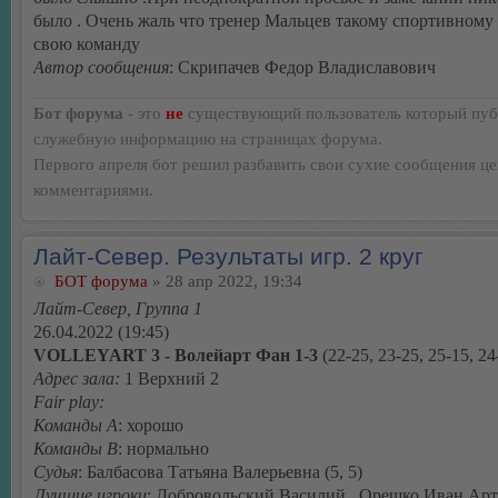
было . Очень жаль что тренер Мальцев такому спортивному
свою команду
Автор сообщения
: Скрипачев Федор Владиславович
Бот форума
- это
не
существующий пользователь который пуб
служебную информацию на страницах форума.
Первого апреля бот решил разбавить свои сухие сообщения ц
комментариями.
Лайт-Север. Результаты игр. 2 круг
БОТ форума
» 28 апр 2022, 19:34
Лайт-Север, Группа 1
26.04.2022 (19:45)
VOLLEYART 3 - Волейарт Фан 1-3
(22-25, 23-25, 25-15, 24
Адрес зала:
1 Верхний 2
Fair play:
Команды А
: хорошо
Команды В
: нормально
Судья
: Балбасова Татьяна Валерьевна (5, 5)
Лучшие игроки
: Добровольский Василий , Орешко Иван Ар