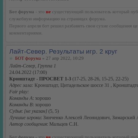
Бот форума
- это
не
существующий пользователь который пуб
служебную информацию на страницах форума.
Первого апреля бот решил разбавить свои сухие сообщения ц
комментариями.
Лайт-Север. Результаты игр. 2 круг
БОТ форума
» 27 апр 2022, 10:29
Лайт-Север, Группа 1
24.04.2022 (17:00)
Кронштадт - ПРОСВЕТ 1-3
(17-25, 28-26, 15-25, 22-25)
Адрес зала:
Кронштадт, Цитадельское шоссе 31 , Кронштад
Fair play:
Команды А
: хорошо
Команды В
: хорошо
Судья
:
[не указан]
(5, 5)
Лучшие игроки
: Зинченко Алексей Леонидович, Зимарский
Автор сообщения
: Мальцев С.Н.
Бот форума
- это
не
существующий пользователь который пуб