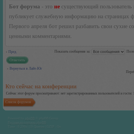
Бот форума
- это
не
существующий пользователь
публикует служебную информацию на страницах 
Первого апреля бот решил разбавить свои сухие 
ценными комментариями.
Показать сообщения за:
Поле
Пред.
Ответить
Вернуться в Лайт-Юг
Пере
Кто сейчас на конференции
Сейчас этот форум просматривают: нет зарегистрированных пользователей и гости: 
Список форумов
Powered by
phpBB
© phpBB Group.
Русская поддержка phpBB
Time : 0.290s | 19 Queries | GZIP : On