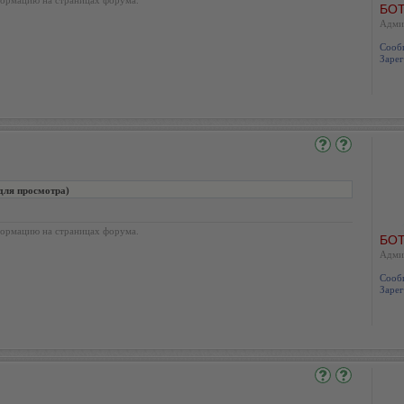
БОТ
Адми
Сооб
Зарег
для просмотра)
ормацию на страницах форума.
БОТ
Адми
Сооб
Зарег