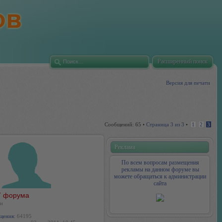
Расширенный поиск
Версия для печати
Сообщений: 65 •
Страница
3
из
3
•
1
2
3
Реклама
По всем вопросам размещения
рекламы на данном форуме вы
можете обращаться к администрации
сайта
 форума
н
щения:
64195