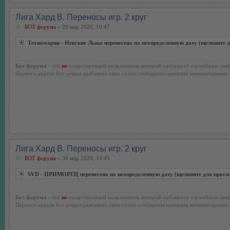
Лига Хард В. Переносы игр. 2 круг
БОТ форума
» 29 мар 2020, 10:47
Техномарин - Невские Львы перенесена на неопределенную дату (щелкните 
Бот форума
- это
не
существующий пользователь который публикует служебную инф
Первого апреля бот решил разбавить свои сухие сообщения ценными комментариями.
Лига Хард В. Переносы игр. 2 круг
БОТ форума
» 30 мар 2020, 14:45
SVD - ПРИМОРЕЦ перенесена на неопределенную дату (щелкните для просм
Бот форума
- это
не
существующий пользователь который публикует служебную инф
Первого апреля бот решил разбавить свои сухие сообщения ценными комментариями.