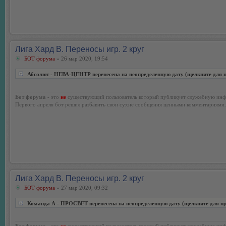
Лига Хард В. Переносы игр. 2 круг
БОТ форума
» 26 мар 2020, 19:54
Абсолют - НЕВА-ЦЕНТР перенесена на неопределенную дату (щелкните для 
Бот форума
- это
не
существующий пользователь который публикует служебную инф
Первого апреля бот решил разбавить свои сухие сообщения ценными комментариями.
Лига Хард В. Переносы игр. 2 круг
БОТ форума
» 27 мар 2020, 09:32
Команда А - ПРОСВЕТ перенесена на неопределенную дату (щелкните для п
Бот форума
- это
не
существующий пользователь который публикует служебную инф