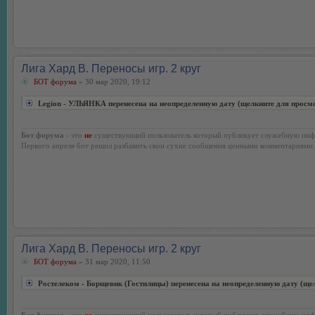
Лига Хард В. Переносы игр. 2 круг
БОТ форума
» 30 мар 2020, 19:12
Legion - УЛЬЯНКА перенесена на неопределенную дату (щелкните для просм
Бот форума
- это
не
существующий пользователь который публикует служебную инф
Первого апреля бот решил разбавить свои сухие сообщения ценными комментариями.
Лига Хард В. Переносы игр. 2 круг
БОТ форума
» 31 мар 2020, 11:50
Ростелеком - Борщевик (Гостилицы) перенесена на неопределенную дату (ще
Бот форума
- это
не
существующий пользователь который публикует служебную инф