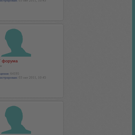
истрирован:
03 окт 2011, 10:45
 форума
н
щения:
64195
истрирован:
03 окт 2011, 10:45