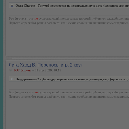
Охта (Экрос) - Триумф перенесена на неопределенную дату (щелкните для п
Бот форума
- это
не
существующий пользователь который публикует служебную инф
Первого апреля бот решил разбавить свои сухие сообщения ценными комментариями.
Лига Хард В. Переносы игр. 2 круг
БОТ форума
» 01 апр 2020, 18:19
Неудержимые-2 - Дефендер перенесена на неопределенную дату (щелкните д
Бот форума
- это
не
существующий пользователь который публикует служебную инф
Первого апреля бот решил разбавить свои сухие сообщения ценными комментариями.