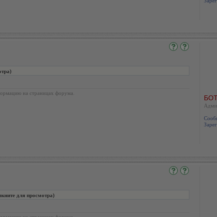
Зарег
отра)
ормацию на страницах форума.
БОТ
Адми
Сооб
Зарег
лкните для просмотра)
ормацию на страницах форума.