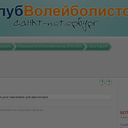
ербурга
Чемпионат Клуба волейболистов 2019-2020
Лига Хард В
ату (щелкните для просмотра)
ормацию на страницах форума.
БОТ
Адми
Сооб