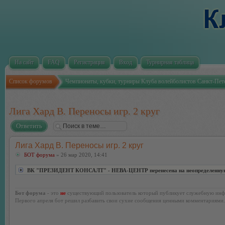
На сайт
FAQ
Регистрация
Вход
Турнирная таблица
Список форумов
Чемпионаты, кубки, турниры Клуба волейболистов Санкт-Пет
Лига Хард В. Переносы игр. 2 круг
Ответить
Лига Хард В. Переносы игр. 2 круг
БОТ форума
» 26 мар 2020, 14:41
ВК "ПРЕЗИДЕНТ КОНСАЛТ" - НЕВА-ЦЕНТР перенесена на неопределенную д
Бот форума
- это
не
существующий пользователь который публикует служебную инф
Первого апреля бот решил разбавить свои сухие сообщения ценными комментариями.