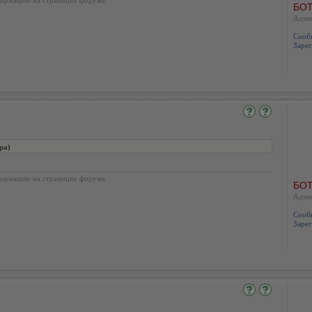
БОТ
Адми
Сооб
Зарег
ра)
ормацию на страницах форума.
БОТ
Адми
Сооб
Зарег