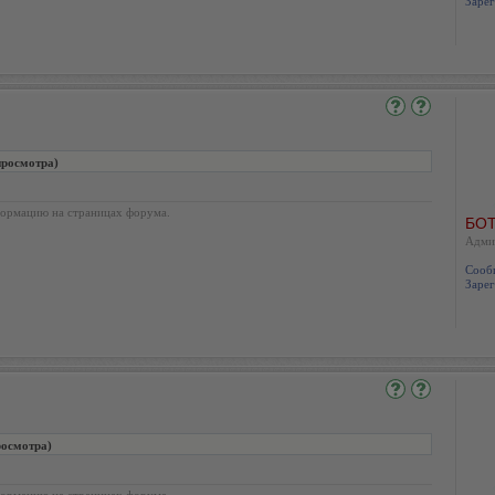
Зарег
просмотра)
ормацию на страницах форума.
БОТ
Адми
Сооб
Зарег
росмотра)
ормацию на страницах форума.