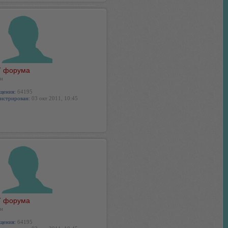
 форума
н
щения:
64195
истрирован:
03 окт 2011, 10:45
 форума
н
щения:
64195