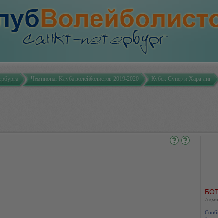
ербурга
Чемпионат Клуба волейболистов 2019-2020
Кубок Супер и Хард лиг
БОТ
Адми
Сооб