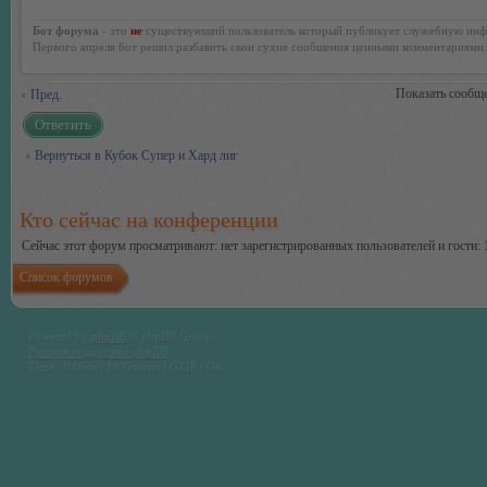
Бот форума
- это
не
существующий пользователь который публикует служебную инф
Первого апреля бот решил разбавить свои сухие сообщения ценными комментариями.
Показать сообще
Пред.
Ответить
Вернуться в Кубок Супер и Хард лиг
Кто сейчас на конференции
Сейчас этот форум просматривают: нет зарегистрированных пользователей и гости: 
Список форумов
Powered by
phpBB
© phpBB Group.
Русская поддержка phpBB
Time : 0.066s | 19 Queries | GZIP : On