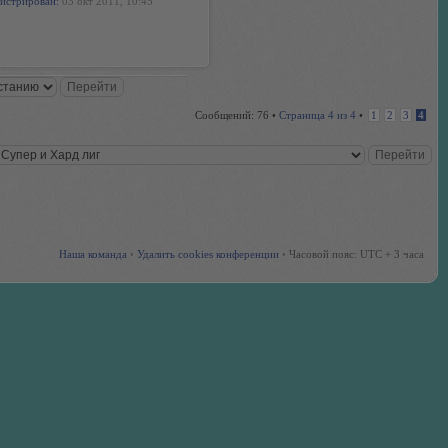
истрирован:
03 окт 2011, 10:45
Сообщений: 76 •
Страница
4
из
4
•
1
2
3
4
Наша команда
•
Удалить cookies конференции
•
Часовой пояс: UTC + 3 часа