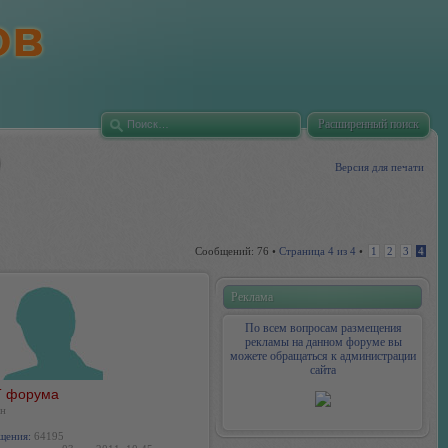
Расширенный поиск
Версия для печати
Сообщений: 76 •
Страница
4
из
4
•
1
2
3
4
Реклама
По всем вопросам размещения
рекламы на данном форуме вы
можете обращаться к администрации
сайта
 форума
н
щения:
64195