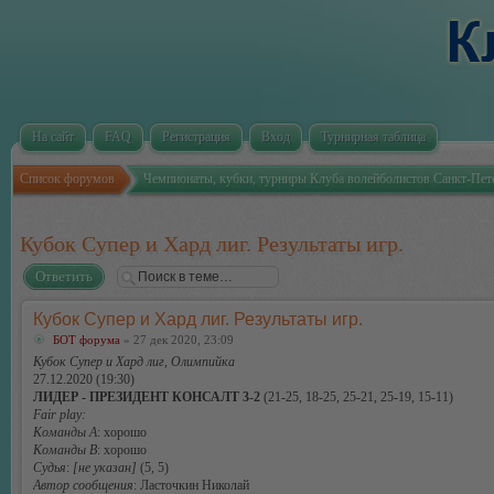
На сайт
FAQ
Регистрация
Вход
Турнирная таблица
Список форумов
Чемпионаты, кубки, турниры Клуба волейболистов Санкт-Пет
Кубок Супер и Хард лиг. Результаты игр.
Ответить
Кубок Супер и Хард лиг. Результаты игр.
БОТ форума
» 27 дек 2020, 23:09
Кубок Супер и Хард лиг, Олимпийка
27.12.2020 (19:30)
ЛИДЕР - ПРЕЗИДЕНТ КОНСАЛТ 3-2
(21-25, 18-25, 25-21, 25-19, 15-11)
Fair play:
Команды А
: хорошо
Команды В
: хорошо
Судья
:
[не указан]
(5, 5)
Автор сообщения
: Ласточкин Николай