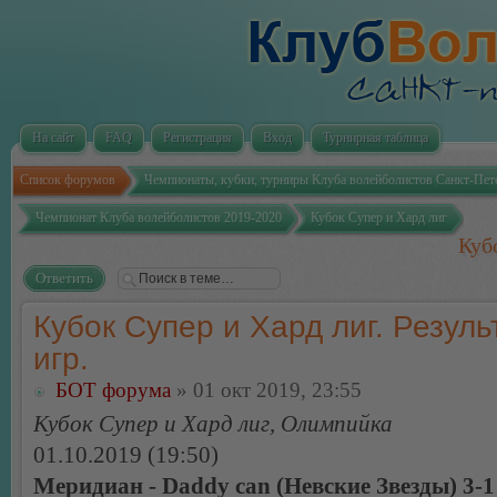
На сайт
FAQ
Регистрация
Вход
Турнирная таблица
Список форумов
Чемпионаты, кубки, турниры Клуба волейболистов Санкт-Пет
Чемпионат Клуба волейболистов 2019-2020
Кубок Супер и Хард лиг
Куб
Ответить
Кубок Супер и Хард лиг. Резуль
игр.
БОТ форума
» 01 окт 2019, 23:55
Кубок Супер и Хард лиг, Олимпийка
01.10.2019 (19:50)
Меридиан - Daddy can (Невские Звезды) 3-1