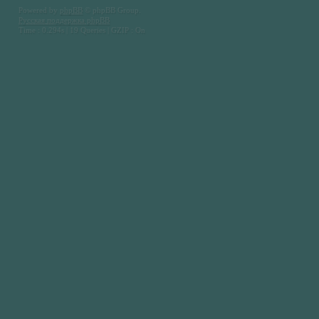
Powered by
phpBB
© phpBB Group.
Русская поддержка phpBB
Time : 0.294s | 19 Queries | GZIP : On