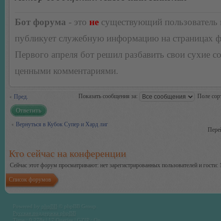
Бот форума
- это
не
существующий пользователь
публикует служебную информацию на страницах 
Первого апреля бот решил разбавить свои сухие 
ценными комментариями.
Показать сообщения за:
Поле сор
Пред.
Ответить
Вернуться в Кубок Супер и Хард лиг
Пере
Кто сейчас на конференции
Сейчас этот форум просматривают: нет зарегистрированных пользователей и гости: 
Список форумов
Powered by
phpBB
© phpBB Group.
Русская поддержка phpBB
Time : 0.278s | 17 Queries | GZIP : On