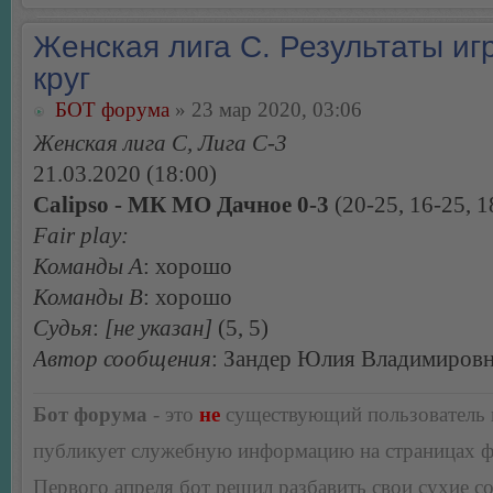
Женская лига С. Результаты игр
круг
БОТ форума
» 23 мар 2020, 03:06
Женская лига С, Лига С-3
21.03.2020 (18:00)
Calipso - МК МО Дачное 0-3
(20-25, 16-25, 1
Fair play:
Команды А
: хорошо
Команды В
: хорошо
Судья
:
[не указан]
(5, 5)
Автор сообщения
: Зандер Юлия Владимиров
Бот форума
- это
не
существующий пользователь
публикует служебную информацию на страницах 
Первого апреля бот решил разбавить свои сухие 