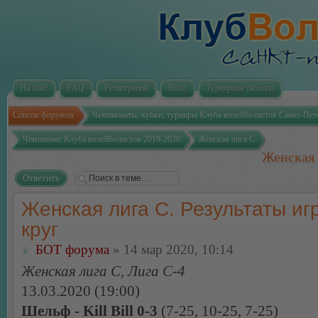
На сайт
FAQ
Регистрация
Вход
Турнирная таблица
Список форумов
Чемпионаты, кубки, турниры Клуба волейболистов Санкт-Пет
Чемпионат Клуба волейболистов 2019-2020
Женская лига С
Женская 
Ответить
Женская лига С. Результаты игр
круг
БОТ форума
» 14 мар 2020, 10:14
Женская лига С, Лига С-4
13.03.2020 (19:00)
Шельф - Kill Bill 0-3
(7-25, 10-25, 7-25)