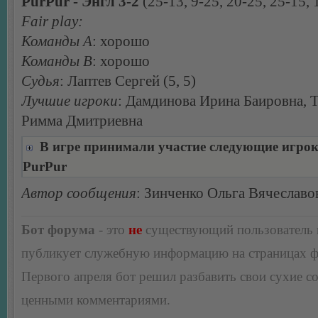
PurPur - Энгл 3-2
(25-13, 9-25, 20-25, 25-15, 
Fair play:
Команды А
: хорошо
Команды В
: хорошо
Судья
: Лаптев Сергей (5, 5)
Лучшие игроки
: Дамдинова Ирина Баировна, 
Римма Дмитриевна
В игре принимали участие следующие игро
PurPur
Автор сообщения
: Зинченко Ольга Вячеславо
Бот форума
- это
не
существующий пользователь
публикует служебную информацию на страницах 
Первого апреля бот решил разбавить свои сухие 
ценными комментариями.