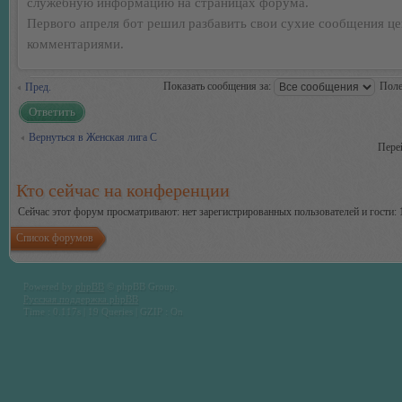
служебную информацию на страницах форума.
Первого апреля бот решил разбавить свои сухие сообщения ц
комментариями.
Показать сообщения за:
Поле
Пред.
Ответить
Вернуться в Женская лига С
Пере
Кто сейчас на конференции
Сейчас этот форум просматривают: нет зарегистрированных пользователей и гости: 
Список форумов
Powered by
phpBB
© phpBB Group.
Русская поддержка phpBB
Time : 0.117s | 19 Queries | GZIP : On