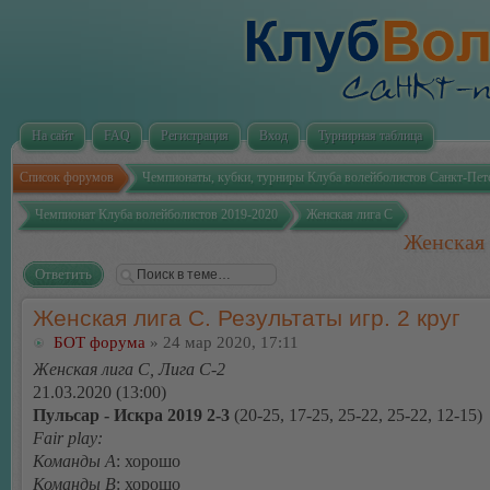
На сайт
FAQ
Регистрация
Вход
Турнирная таблица
Список форумов
Чемпионаты, кубки, турниры Клуба волейболистов Санкт-Пет
Чемпионат Клуба волейболистов 2019-2020
Женская лига С
Женская 
Ответить
Женская лига С. Результаты игр. 2 круг
БОТ форума
» 24 мар 2020, 17:11
Женская лига С, Лига С-2
21.03.2020 (13:00)
Пульсар - Искра 2019 2-3
(20-25, 17-25, 25-22, 25-22, 12-15)
Fair play:
Команды А
: хорошо
Команды В
: хорошо