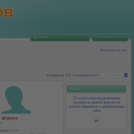
Расширенный поиск
Версия для печати
Сообщений: 129 •
Страница
6
из
6
•
1
2
3
4
5
6
Реклама
По всем вопросам размещения
рекламы на данном форуме вы
можете обращаться к администрации
сайта
 форума
н
щения:
64195