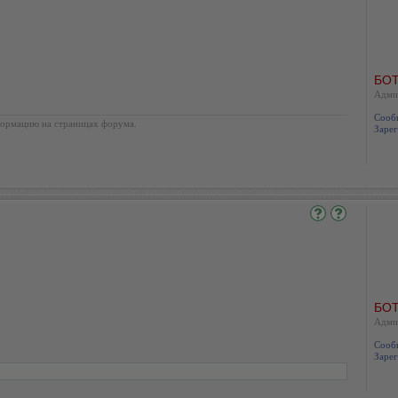
БОТ
Адми
Сооб
ормацию на страницах форума.
Зарег
БОТ
Адми
Сооб
Зарег