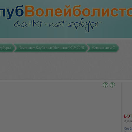
ербурга
Чемпионат Клуба волейболистов 2019-2020
Женская лига С
БОТ
Адми
Сооб