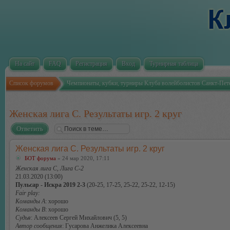
На сайт
FAQ
Регистрация
Вход
Турнирная таблица
Список форумов
Чемпионаты, кубки, турниры Клуба волейболистов Санкт-Пет
Женская лига С. Результаты игр. 2 круг
Ответить
Женская лига С. Результаты игр. 2 круг
БОТ форума
» 24 мар 2020, 17:11
Женская лига С, Лига С-2
21.03.2020 (13:00)
Пульсар - Искра 2019 2-3
(20-25, 17-25, 25-22, 25-22, 12-15)
Fair play:
Команды А
: хорошо
Команды В
: хорошо
Судья
: Алексеев Сергей Михайлович (5, 5)
Автор сообщения
: Гусарова Анжелика Алексеевна