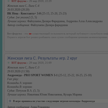
БОТ форума
» 26 мар 2020, 22:29
Женская лига С, Лига С-4
26.03.2020 (20:20)
ВК Нева - Константа+ 3-0
(25-15, 25-20, 25-23)
Судья
:
[не указан]
(5, 5)
Лучшие игроки
: Файзулаева Диляра Фаридовна, Андреева Алла Александрова
Автор сообщения
: Файзулаева Диляра фаридовна
Бот форума
- это
не
существующий пользователь который публикует служебную инф
Первого апреля бот решил разбавить свои сухие сообщения ценными комментариями.
Женская лига С. Результаты игр. 2 круг
БОТ форума
» 29 мар 2020, 21:09
Женская лига С, Лига С-3
29.03.2020 (11:50)
Андромеда - PRO SPORT WOMEN 3-1
(25-12, 25-22, 16-25, 25-18)
Fair play:
Команды А
: хорошо
Команды В
: хорошо
Судья
: Петухов В.А. (5, 5)
Лучшие игроки
: Никитина Юлия Николаевна, Кухарь Марина
В игре принимали участие следующие игроки команды Андромеда
Автор сообщения
: Анна Романова