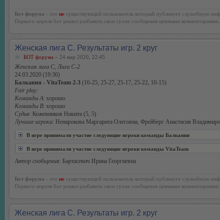
Бот форума
- это
не
существующий пользователь который публикует служебную инф
Первого апреля бот решил разбавить свои сухие сообщения ценными комментариями.
Женская лига С. Результаты игр. 2 круг
БОТ форума
» 24 мар 2020, 22:45
Женская лига С, Лига С-2
24.03.2020 (19:30)
Балкания - VitaTeam 2-3
(16-25, 25-27, 25-17, 25-22, 10-15)
Fair play:
Команды А
: хорошо
Команды В
: хорошо
Судья
: Кожевников Никита (5, 5)
Лучшие игроки
: Ненарокова Маргарита Олеговна, Фрейберг Анастасия Владимир
В игре принимали участие следующие игроки команды Балкания
В игре принимали участие следующие игроки команды VitaTeam
Автор сообщения
: Бартасевич Ирина Георгиевна
Бот форума
- это
не
существующий пользователь который публикует служебную инф
Первого апреля бот решил разбавить свои сухие сообщения ценными комментариями.
Женская лига С. Результаты игр. 2 круг