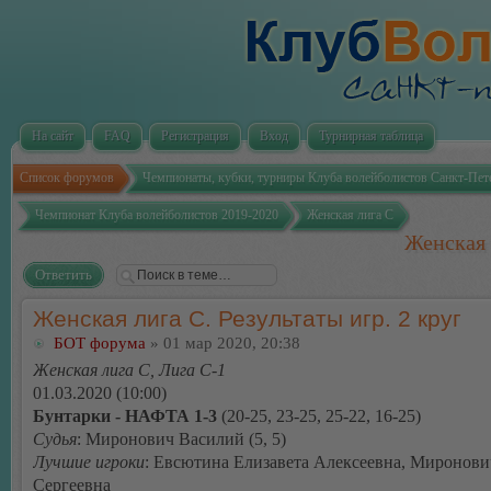
На сайт
FAQ
Регистрация
Вход
Турнирная таблица
Список форумов
Чемпионаты, кубки, турниры Клуба волейболистов Санкт-Пет
Чемпионат Клуба волейболистов 2019-2020
Женская лига С
Женская 
Ответить
Женская лига С. Результаты игр. 2 круг
БОТ форума
» 01 мар 2020, 20:38
Женская лига С, Лига С-1
01.03.2020 (10:00)
Бунтарки - НАФТА 1-3
(20-25, 23-25, 25-22, 16-25)
Судья
: Миронович Василий (5, 5)
Лучшие игроки
: Евсютина Елизавета Алексеевна, Миронови
Сергеевна