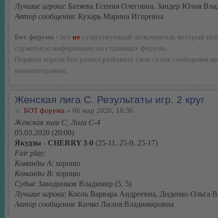
Лучшие игроки
: Батяева Есения Олеговна, Зандер Юлия Вл
Автор сообщения
: Кухарь Марина Игоревна
Бот форума
- это
не
существующий пользователь который пуб
служебную информацию на страницах форума.
Первого апреля бот решил разбавить свои сухие сообщения ц
комментариями.
Женская лига С. Результаты игр. 2 круг
БОТ форума
» 06 мар 2020, 10:36
Женская лига С, Лига С-4
05.03.2020 (20:00)
Якудзы - CHERRY 3-0
(25-11, 25-9, 25-17)
Fair play:
Команды А
: хорошо
Команды В
: хорошо
Судья
: Заводников Владимир (5, 5)
Лучшие игроки
: Кооль Варвара Андреевна, Диденко Ольга 
Автор сообщения
: Кичко Лилия Владимировна