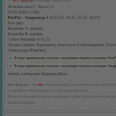
БОТ форума
» 04 мар 2020, 10:22
Женская лига С, Лига С-3
01.03.2020 (17:00)
PurPur - Андромеда 1-3
(22-25, 19-25, 25-22, 16-25)
Fair play:
Команды А
: хорошо
Команды В
: хорошо
Судья
: Фролова А (5, 5)
Лучшие игроки
: Харламова Анастасия Александровна, Плат
Александра Юрьевна
В игре принимали участие следующие игроки команды PurP
В игре принимали участие следующие игроки команды Анд
Автор сообщения
: Коржова Инна
Бот форума
- это
не
существующий пользователь который пуб
служебную информацию на страницах форума.
Первого апреля бот решил разбавить свои сухие сообщения ц
комментариями.