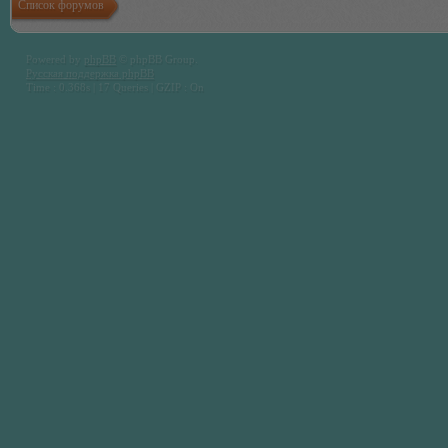
Список форумов
Powered by
phpBB
© phpBB Group.
Русская поддержка phpBB
Time : 0.368s | 17 Queries | GZIP : On