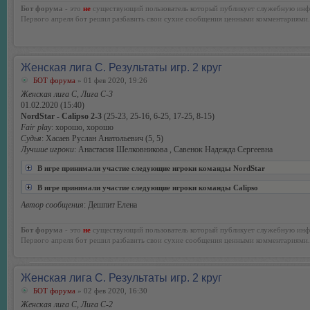
Бот форума
- это
не
существующий пользователь который публикует служебную инф
Первого апреля бот решил разбавить свои сухие сообщения ценными комментариями.
Женская лига С. Результаты игр. 2 круг
БОТ форума
» 01 фев 2020, 19:26
Женская лига С, Лига С-3
01.02.2020 (15:40)
NordStar - Calipso 2-3
(25-23, 25-16, 6-25, 17-25, 8-15)
Fair play
: хорошо, хорошо
Судья
: Хасаев Руслан Анатольевич (5, 5)
Лучшие игроки
: Анастасия Шелковникова , Савенок Надежда Сергеевна
В игре принимали участие следующие игроки команды NordStar
В игре принимали участие следующие игроки команды Calipso
Автор сообщения
: Дешпит Елена
Бот форума
- это
не
существующий пользователь который публикует служебную инф
Первого апреля бот решил разбавить свои сухие сообщения ценными комментариями.
Женская лига С. Результаты игр. 2 круг
БОТ форума
» 02 фев 2020, 16:30
Женская лига С, Лига С-2