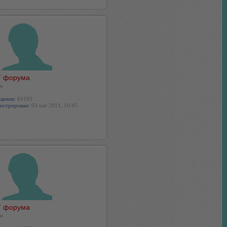
 форума
н
щения:
64195
истрирован:
03 окт 2011, 10:45
 форума
н