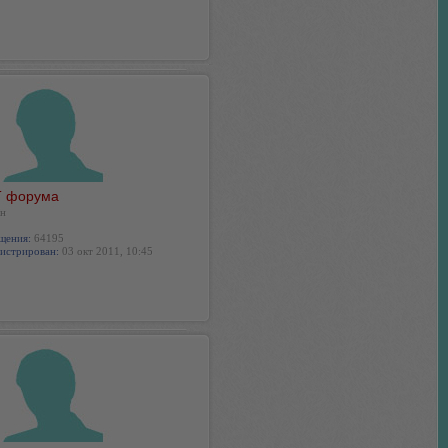
 форума
н
щения:
64195
истрирован:
03 окт 2011, 10:45