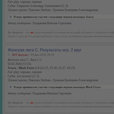
Fair play
: хорошо, хорошо
Судья
: Гаврилов Александр Анатальевич (5, 5)
Лучшие игроки
: Павлова Любовь , Громова Екатерина Александровна
В игре принимали участие следующие игроки команды Альта
Автор сообщения
: Талдыкина Наталья Сергеевна
Бот форума
- это
не
существующий пользователь который публикует служебную инф
Первого апреля бот решил разбавить свои сухие сообщения ценными комментариями.
Женская лига С. Результаты игр. 2 круг
БОТ форума
» 03 фев 2020, 09:39
Женская лига С, Лига С-2
02.02.2020 (13:15)
Альта - Black Foxes 1-3
(22-25, 25-18, 25-27, 16-25)
Fair play
: хорошо, хорошо
Судья
:
[не указан]
(5, 5)
Лучшие игроки
: Павлова Любовь , Громова Екатерина Александровна
В игре принимали участие следующие игроки команды Black Foxes
Автор сообщения
: Талдыкина Наталья Сергеевна
Бот форума
- это
не
существующий пользователь который публикует служебную инф
Первого апреля бот решил разбавить свои сухие сообщения ценными комментариями.