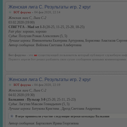
Женская лига С. Результаты игр. 2 круг
БОТ форума
» 04 фев 2020, 22:14
Женская лига С, Лига С-2
03.02.2020 (19:00)
СПбГУГА - Mad set 1-3
(20-25, 11-25, 25-20, 18-25)
Fair play
: хорошо, хорошо
Судья
: Полухин Роман Алексеевич (5, 5)
Лучшие игроки
: Иннокентьева Екатерина Артуровна, Борисенко Анастасия Сергее
Автор сообщения
: Войлова Светлана Альбертовна
Бот форума
- это
не
существующий пользователь который публикует служебную инф
Первого апреля бот решил разбавить свои сухие сообщения ценными комментариями.
Женская лига С. Результаты игр. 2 круг
БОТ форума
» 04 фев 2020, 22:19
Женская лига С, Лига С-2
04.02.2020 (19:30)
Балкания - Пульсар 3-0
(25-20, 25-11, 25-23)
Судья
: Лагутин Максим Геннадьевич (5, 5)
Лучшие игроки
: Батукова Кристина , Дрозд Светлана Андреевна
В игре принимали участие следующие игроки команды Балкания
Автор сообщения
: Бартасевич Ирина Георгиевна