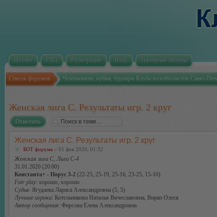
На сайт
FAQ
Регистрация
Вход
Турнирная таблица
Список форумов
Чемпионаты, кубки, турниры Клуба волейболистов Санкт-Пет
Женская лига С. Результаты игр. 2 круг
Ответить
Женская лига С. Результаты игр. 2 круг
БОТ форума
» 01 фев 2020, 01:32
Женская лига С, Лига С-4
31.01.2020 (20:00)
Константа+ - Норус 3-2
(22-25, 25-19, 25-16, 23-25, 15-10)
Fair play
: хорошо, хорошо
Судья
: Ягудаева Лариса Александровна (5, 5)
Лучшие игроки
: Котельникова Наталья Вячеславовна, Вирко Олеся
Автор сообщения
: Фирсова Елена Александровна