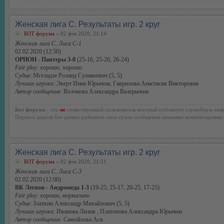
Женская лига С. Результаты игр. 2 круг
БОТ форума
» 02 фев 2020, 21:14
Женская лига С, Лига С-1
02.02.2020 (12:50)
ОРИОН - Пантеры 3-0
(25-16, 25-20, 26-24)
Fair play
: хорошо, хорошо
Судья
: Мгеладзе Роланд Суликоевич (5, 5)
Лучшие игроки
: Эверт Инна Юрьевна, Гаврилова Анастасия Викторовна
Автор сообщения
: Волчкова Александра Валерьевна
Бот форума
- это
не
существующий пользователь который публикует служебную инф
Первого апреля бот решил разбавить свои сухие сообщения ценными комментариями.
Женская лига С. Результаты игр. 2 круг
БОТ форума
» 02 фев 2020, 21:51
Женская лига С, Лига С-3
02.02.2020 (12:00)
ВК Легион - Андромеда 1-3
(19-25, 25-17, 20-25, 17-25)
Fair play
: хорошо, нормально
Судья
: Златкин Александр Михайлович (5, 5)
Лучшие игроки
: Иванова Лилия , Платонова Александра Юрьевна
Автор сообщения
: Самойлова Ася