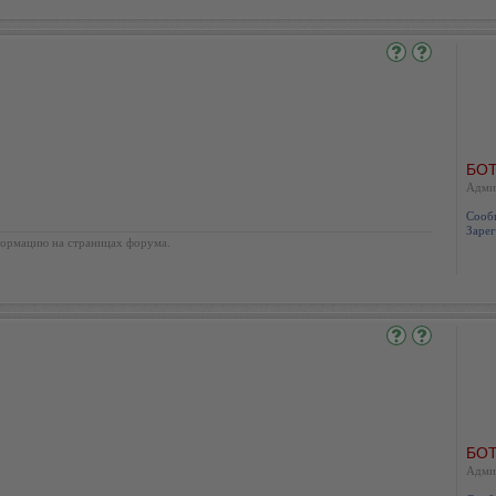
БОТ
Адми
Сооб
Зарег
ормацию на страницах форума.
БОТ
Адми