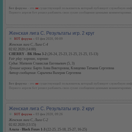
Бот форума
- это
не
существующий пользователь который публикует служебную инф
Первого апреля бот решил разбавить свои сухие сообщения ценными комментариями.
Женская лига С. Результаты игр. 2 круг
БОТ форума
» 03 фев 2020, 00:09
Женская лига С, Лига С-4
02.02.2020 (14:00)
CHERRY - ВК Нева 3-2
(26-24, 25-23, 21-25, 21-25, 15-13)
Fair play
: хорошо, хорошо
Судья
: Матвеев Станислав Евгеньевич (5, 3)
Лучшие игроки
: Барто Анна Викторовна, Клищенко Татьяна Сергеевна
Автор сообщения
: Сарычева Валерия Сергеевна
Бот форума
- это
не
существующий пользователь который публикует служебную инф
Первого апреля бот решил разбавить свои сухие сообщения ценными комментариями.
Женская лига С. Результаты игр. 2 круг
БОТ форума
» 03 фев 2020, 09:26
Женская лига С, Лига С-2
02.02.2020 (13:15)
Альта - Black Foxes 1-3
(22-25, 25-18, 25-27, 16-25)