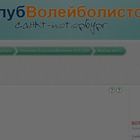
ербурга
Чемпионат Клуба волейболистов 2019-2020
Женская лига С
БОТ
Адми
Сооб