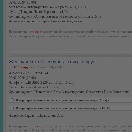
02.02.2020 (10:00)
VitaTeam - Петербурггаз (w) 0-3
(6-25, 4-25, 18-25)
Судья
: Давыдов Денис Борисович (5, 5)
Лучшие игроки
: Юрлова Евгения Николаевна, Синькевич Яна
Автор сообщения
: Козерук Анастасия Андреевна
Бот форума
- это
не
существующий пользователь который публикует служебную инф
Первого апреля бот решил разбавить свои сухие сообщения ценными комментариями.
Женская лига С. Результаты игр. 2 круг
БОТ форума
» 02 фев 2020, 21:02
Женская лига С, Лига С-4
02.02.2020 (10:00)
Альфа + - Kill Bill 0-3
(20-25, 13-25, 15-25)
Судья
: Васильев Алексей Н. (5, 5)
Лучшие игроки
: Шелыганова Алла Александровна, Осеченская Нина Витальевна
В игре принимали участие следующие игроки команды Альфа +
В игре принимали участие следующие игроки команды Kill Bill
Автор сообщения
: Шелыганова А.А.
Бот форума
- это
не
существующий пользователь который публикует служебную инф
Первого апреля бот решил разбавить свои сухие сообщения ценными комментариями.