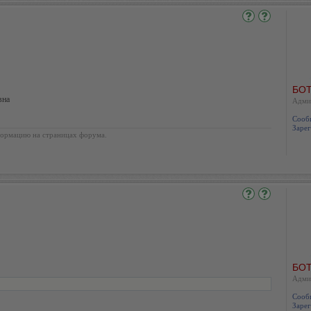
БОТ
вна
Адми
Сооб
Зарег
ормацию на страницах форума.
БОТ
Адми
Сооб
Зарег