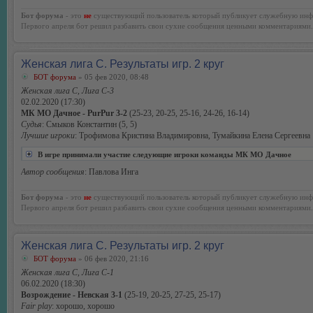
Бот форума
- это
не
существующий пользователь который публикует служебную инф
Первого апреля бот решил разбавить свои сухие сообщения ценными комментариями.
Женская лига С. Результаты игр. 2 круг
БОТ форума
» 05 фев 2020, 08:48
Женская лига С, Лига С-3
02.02.2020 (17:30)
МК МО Дачное - PurPur 3-2
(25-23, 20-25, 25-16, 24-26, 16-14)
Судья
: Смыков Константин (5, 5)
Лучшие игроки
: Трофимова Кристина Владимировна, Тумайкина Елена Сергеевна
В игре принимали участие следующие игроки команды МК МО Дачное
Автор сообщения
: Павлова Инга
Бот форума
- это
не
существующий пользователь который публикует служебную инф
Первого апреля бот решил разбавить свои сухие сообщения ценными комментариями.
Женская лига С. Результаты игр. 2 круг
БОТ форума
» 06 фев 2020, 21:16
Женская лига С, Лига С-1
06.02.2020 (18:30)
Возрождение - Невская 3-1
(25-19, 20-25, 27-25, 25-17)
Fair play
: хорошо, хорошо