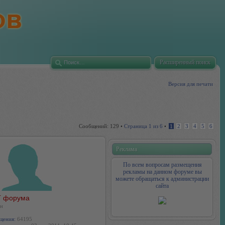
Расширенный поиск
Версия для печати
Сообщений: 129 •
Страница
1
из
6
•
1
2
3
4
5
6
Реклама
По всем вопросам размещения
рекламы на данном форуме вы
можете обращаться к администрации
сайта
 форума
н
щения:
64195