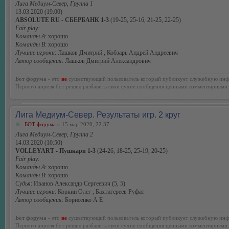
Лига Медиум-Север, Группа 1
13.03.2020 (19:00)
ABSOLUTE RU - СБЕРБАНК 1-3
(19-25, 25-16, 21-25, 22-25)
Fair play:
Команды А
: хорошо
Команды В
: хорошо
Лучшие игроки
: Лашков Дмитрий , Кобзарь Андрей Андреевич
Автор сообщения
: Лашков Дмитрий Александрович
Бот форума
- это
не
существующий пользователь который публикует служебную инф
Первого апреля бот решил разбавить свои сухие сообщения ценными комментариями.
Лига Медиум-Север. Результаты игр. 2 круг
БОТ форума
» 15 мар 2020, 22:37
Лига Медиум-Север, Группа 2
14.03.2020 (10:50)
VOLLEYART - Пушкари 1-3
(24-26, 18-25, 25-19, 20-25)
Fair play:
Команды А
: хорошо
Команды В
: хорошо
Судья
: Иванов Александр Сергеевич (5, 5)
Лучшие игроки
: Коркин Олег , Бахтигереев Руфат
Автор сообщения
: Борисенко А Е
Бот форума
- это
не
существующий пользователь который публикует служебную инф
Первого апреля бот решил разбавить свои сухие сообщения ценными комментариями.