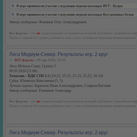
В игре принимали участие следующие игроки команды BVT - Бугры
В игре принимали участие следующие игроки команды Бесстрашные белки
Автор сообщения
: Фоминов Олег Александрович
Бот форума
- это
не
существующий пользователь который публикует служебную инф
Первого апреля бот решил разбавить свои сухие сообщения ценными комментариями.
Лига Медиум-Север. Результаты игр. 2 круг
БОТ форума
» 09 мар 2020, 23:43
Лига Медиум-Север, Группа 3
09.03.2020 (21:00)
Томагавк - ВДК СПб 3-2
(19-25, 25-13, 21-25, 25-22, 16-14)
Судья
: Юхимчук Константин (5, 5)
Лучшие игроки
: Баркалов Иван Александрович, Соцкова Евгения
Автор сообщения
: Рахманов Александр
Бот форума
- это
не
существующий пользователь который публикует служебную инф
Первого апреля бот решил разбавить свои сухие сообщения ценными комментариями.
Лига Медиум-Север. Результаты игр. 2 круг