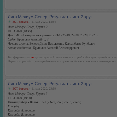
Лига Медиум-Север. Результаты игр. 2 круг
БОТ форума
» 11 мар 2020, 18:54
Лига Медиум-Север, Группа 2
10.03.2020 (18:45)
Для ВАС - Газпром межрегионгаз 3-1
(25-19, 27-29, 25-20, 25-23)
Судья
: Брунилин Алексей (5, 3)
Лучшие игроки
: Белоус Денис Васильевич, Кылычбеков Кунболот
Автор сообщения
: Брунилин Алексей Александрович
Бот форума
- это
не
существующий пользователь который публикует служебную инф
Первого апреля бот решил разбавить свои сухие сообщения ценными комментариями.
Лига Медиум-Север. Результаты игр. 2 круг
БОТ форума
» 11 мар 2020, 23:38
Лига Медиум-Север, Группа 3
11.03.2020 (19:00)
Океанприбор - Вольт + 3-1
(23-25, 25-9, 25-16, 25-22)
Fair play:
Команды А
: хорошо
Команды В
: хорошо