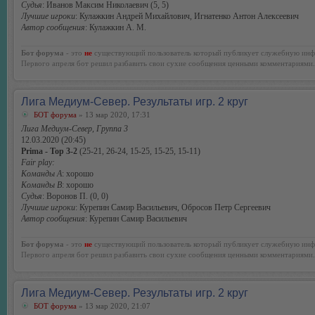
Судья
: Иванов Максим Николаевич (5, 5)
Лучшие игроки
: Кулажкин Андрей Михайлович, Игнатенко Антон Алексеевич
Автор сообщения
: Кулажкин А. М.
Бот форума
- это
не
существующий пользователь который публикует служебную инф
Первого апреля бот решил разбавить свои сухие сообщения ценными комментариями.
Лига Медиум-Север. Результаты игр. 2 круг
БОТ форума
» 13 мар 2020, 17:31
Лига Медиум-Север, Группа 3
12.03.2020 (20:45)
Prima - Тор 3-2
(25-21, 26-24, 15-25, 15-25, 15-11)
Fair play:
Команды А
: хорошо
Команды В
: хорошо
Судья
: Воронов П. (0, 0)
Лучшие игроки
: Курепин Самир Васильевич, Обросов Петр Сергеевич
Автор сообщения
: Курепин Самир Васильевич
Бот форума
- это
не
существующий пользователь который публикует служебную инф
Первого апреля бот решил разбавить свои сухие сообщения ценными комментариями.
Лига Медиум-Север. Результаты игр. 2 круг
БОТ форума
» 13 мар 2020, 21:07