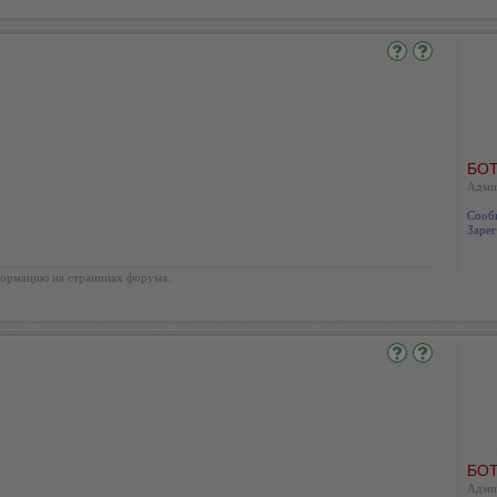
БОТ
Адми
Сооб
Зарег
ормацию на страницах форума.
БОТ
Адми