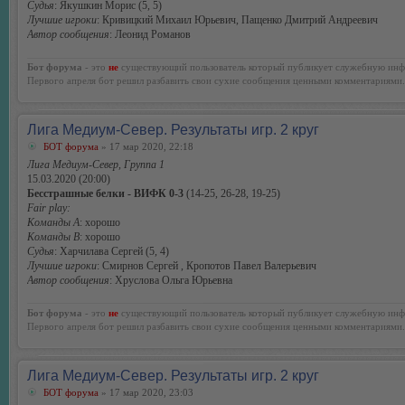
Судья
: Якушкин Морис (5, 5)
Лучшие игроки
: Кривицкий Михаил Юрьевич, Пащенко Дмитрий Андреевич
Автор сообщения
: Леонид Романов
Бот форума
- это
не
существующий пользователь который публикует служебную инф
Первого апреля бот решил разбавить свои сухие сообщения ценными комментариями.
Лига Медиум-Север. Результаты игр. 2 круг
БОТ форума
» 17 мар 2020, 22:18
Лига Медиум-Север, Группа 1
15.03.2020 (20:00)
Бесстрашные белки - ВИФК 0-3
(14-25, 26-28, 19-25)
Fair play:
Команды А
: хорошо
Команды В
: хорошо
Судья
: Харчилава Сергей (5, 4)
Лучшие игроки
: Смирнов Сергей , Кропотов Павел Валерьевич
Автор сообщения
: Хруслова Ольга Юрьевна
Бот форума
- это
не
существующий пользователь который публикует служебную инф
Первого апреля бот решил разбавить свои сухие сообщения ценными комментариями.
Лига Медиум-Север. Результаты игр. 2 круг
БОТ форума
» 17 мар 2020, 23:03