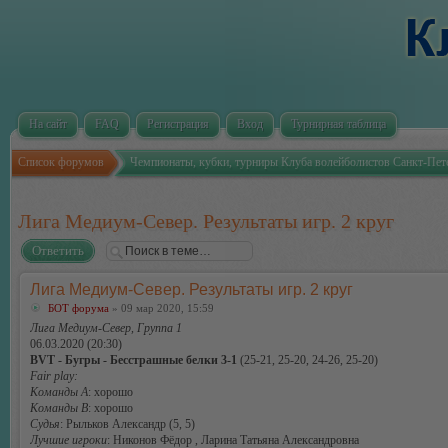
На сайт
FAQ
Регистрация
Вход
Турнирная таблица
Список форумов
Чемпионаты, кубки, турниры Клуба волейболистов Санкт-Пет
Лига Медиум-Север. Результаты игр. 2 круг
Ответить
Лига Медиум-Север. Результаты игр. 2 круг
БОТ форума
» 09 мар 2020, 15:59
Лига Медиум-Север, Группа 1
06.03.2020 (20:30)
BVT - Бугры - Бесстрашные белки 3-1
(25-21, 25-20, 24-26, 25-20)
Fair play:
Команды А
: хорошо
Команды В
: хорошо
Судья
: Рыльков Александр (5, 5)
Лучшие игроки
: Никонов Фёдор , Ларина Татьяна Александровна