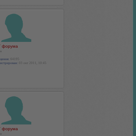
 форума
н
щения:
64195
истрирован:
03 окт 2011, 10:45
 форума
н