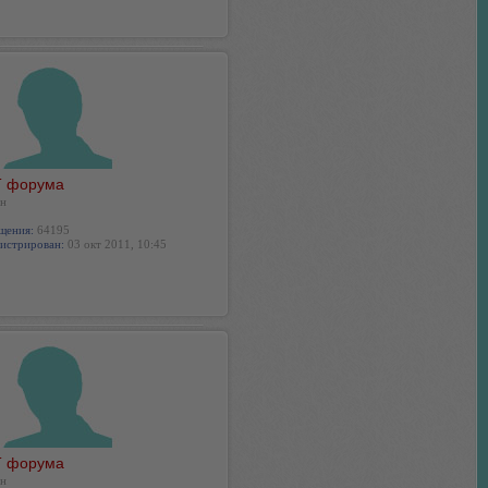
 форума
н
щения:
64195
истрирован:
03 окт 2011, 10:45
 форума
н