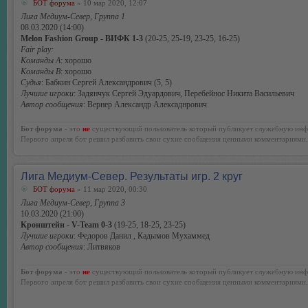
БОТ форума
» 10 мар 2020, 12:07
Лига Медиум-Север, Группа 1
08.03.2020 (14:00)
Melon Fashion Group - ВИФК 1-3
(20-25, 25-19, 23-25, 16-25)
Fair play:
Команды А
: хорошо
Команды В
: хорошо
Судья
: Бабкин Сергей Александрович (5, 5)
Лучшие игроки
: Задянчук Сергей Эдуардович, Перебейнос Никита Васильевич
Автор сообщения
: Вернер Александр Алексаднрович
Бот форума
- это
не
существующий пользователь который публикует служебную инф
Первого апреля бот решил разбавить свои сухие сообщения ценными комментариями.
Лига Медиум-Север. Результаты игр. 2 круг
БОТ форума
» 11 мар 2020, 00:30
Лига Медиум-Север, Группа 3
10.03.2020 (21:00)
Кронштейн - V-Team 0-3
(19-25, 18-25, 23-25)
Лучшие игроки
: Федоров Данил , Кадымов Мухаммед
Автор сообщения
: Литвяков
Бот форума
- это
не
существующий пользователь который публикует служебную инф
Первого апреля бот решил разбавить свои сухие сообщения ценными комментариями.