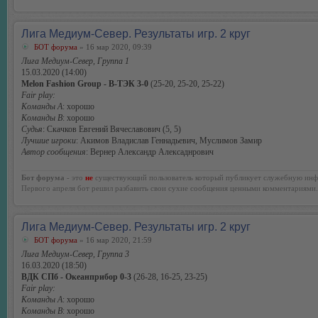
Лига Медиум-Север. Результаты игр. 2 круг
БОТ форума
» 16 мар 2020, 09:39
Лига Медиум-Север, Группа 1
15.03.2020 (14:00)
Melon Fashion Group - В-ТЭК 3-0
(25-20, 25-20, 25-22)
Fair play:
Команды А
: хорошо
Команды В
: хорошо
Судья
: Скачков Евгений Вячеславович (5, 5)
Лучшие игроки
: Акимов Владислав Геннадьевич, Муслимов Замир
Автор сообщения
: Вернер Александр Алексаднрович
Бот форума
- это
не
существующий пользователь который публикует служебную инф
Первого апреля бот решил разбавить свои сухие сообщения ценными комментариями.
Лига Медиум-Север. Результаты игр. 2 круг
БОТ форума
» 16 мар 2020, 21:59
Лига Медиум-Север, Группа 3
16.03.2020 (18:50)
ВДК СПб - Океанприбор 0-3
(26-28, 16-25, 23-25)
Fair play:
Команды А
: хорошо
Команды В
: хорошо