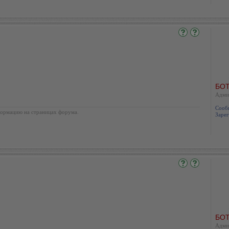
БОТ
Адми
Сооб
ормацию на страницах форума.
Зарег
БОТ
Адми