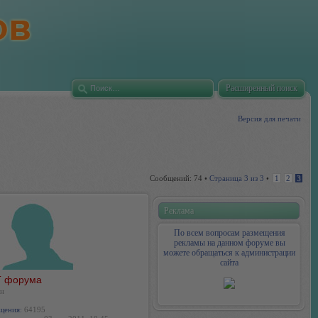
Расширенный поиск
Версия для печати
Сообщений: 74 •
Страница
3
из
3
•
1
2
3
Реклама
По всем вопросам размещения
рекламы на данном форуме вы
можете обращаться к администрации
сайта
 форума
н
щения:
64195