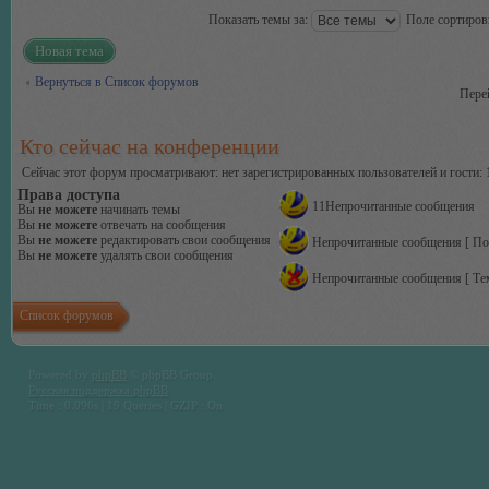
Показать темы за:
Поле сортиро
Новая тема
Вернуться в Список форумов
Пере
Кто сейчас на конференции
Сейчас этот форум просматривают: нет зарегистрированных пользователей и гости: 
Права доступа
11Непрочитанные сообщения
Вы
не можете
начинать темы
Вы
не можете
отвечать на сообщения
Вы
не можете
редактировать свои сообщения
Непрочитанные сообщения [ По
Вы
не можете
удалять свои сообщения
Непрочитанные сообщения [ Тем
Список форумов
Powered by
phpBB
© phpBB Group.
Русская поддержка phpBB
Time : 0.096s | 19 Queries | GZIP : On