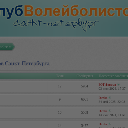
ербурга
ов Санкт-Петербурга
Темы
Сообщения
Последнее сообщен
БОТ форума
12
5934
03 июн 2026, 17:37
Dimka
9
6061
24 май 2025, 22:08
Dimka
16
5568
14 июн 2024, 11:51
Dimka
14
5477