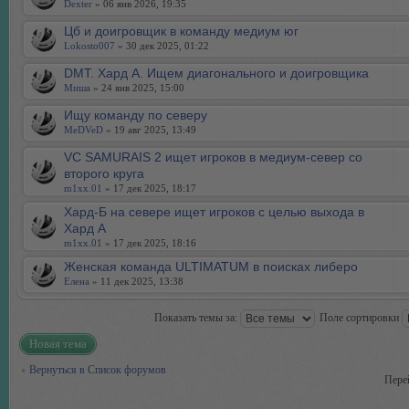
Dexter
» 06 янв 2026, 19:35
Цб и доигровщик в команду медиум юг
Lokosto007
» 30 дек 2025, 01:22
DMT. Хард А. Ищем диагонального и доигровщика
Миша
» 24 янв 2025, 15:00
Ищу команду по северу
MeDVeD
» 19 авг 2025, 13:49
VC SAMURAIS 2 ищет игроков в медиум-север со
второго круга
m1xx.01
» 17 дек 2025, 18:17
Хард-Б на севере ищет игроков с целью выхода в
Хард А
m1xx.01
» 17 дек 2025, 18:16
Женская команда ULTIMATUM в поисках либеро
Елена
» 11 дек 2025, 13:38
Показать темы за:
Поле сортировки
Новая тема
Вернуться в Список форумов
Пере