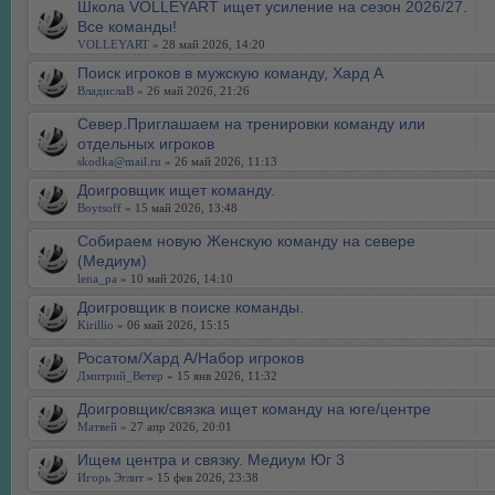
Школа VOLLEYART ищет усиление на сезон 2026/27.
Все команды!
VOLLEYART
» 28 май 2026, 14:20
Поиск игроков в мужскую команду, Хард А
ВладислаB
» 26 май 2026, 21:26
Север.Приглашаем на тренировки команду или
отдельных игроков
skodka@mail.ru
» 26 май 2026, 11:13
Доигровщик ищет команду.
Boytsoff
» 15 май 2026, 13:48
Собираем новую Женскую команду на севере
(Медиум)
lena_pa
» 10 май 2026, 14:10
Доигровщик в поиске команды.
Kirillio
» 06 май 2026, 15:15
Росатом/Хард А/Набор игроков
Дмитрий_Ветер
» 15 янв 2026, 11:32
Доигровщик/связка ищет команду на юге/центре
Матвей
» 27 апр 2026, 20:01
Ищем центра и связку. Медиум Юг 3
Игорь Эглит
» 15 фев 2026, 23:38