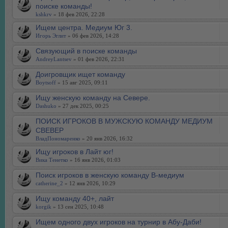
поиске команды!
kshkrv
» 18 фев 2026, 22:28
Ищем центра. Медиум Юг 3.
Игорь Эглит
» 06 фев 2026, 14:28
Связующий в поиске команды
AndreyLantsev
» 01 фев 2026, 22:31
Доигровщик ищет команду
Boytsoff
» 15 авг 2025, 09:11
Ищу женскую команду на Севере.
Dashuko
» 27 дек 2025, 00:25
ПОИСК ИГРОКОВ В МУЖСКУЮ КОМАНДУ МЕДИУМ
СВЕВЕР
ВладПономаренко
» 20 янв 2026, 16:32
Ищу игроков в Лайт юг!
Вика Тенетко
» 16 янв 2026, 01:03
Поиск игроков в женскую команду В-медиум
catherine_2
» 12 янв 2026, 10:29
Ищу команду 40+, лайт
korgik
» 13 сен 2025, 10:48
Ищем одного двух игроков на турнир в Абу-Даби!