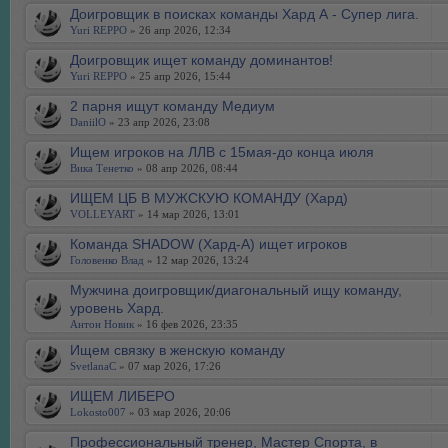
Доигровщик в поисках команды Хард А - Супер лига.
Yuri REPPO
» 26 апр 2026, 12:34
Доигровщик ищет команду доминантов!
Yuri REPPO
» 25 апр 2026, 15:44
2 парня ищут команду Медиум
DaniilO
» 23 апр 2026, 23:08
Ищем игроков на ЛЛВ с 15мая-до конца июля
Вика Тенетко
» 08 апр 2026, 08:44
ИЩЕМ ЦБ В МУЖСКУЮ КОМАНДУ (Хард)
VOLLEYART
» 14 мар 2026, 13:01
Команда SHADOW (Хард-А) ищет игроков
Головенко Влад
» 12 мар 2026, 13:24
Мужчина доигровщик/диагональный ищу команду,
уровень Хард.
Антон Новик
» 16 фев 2026, 23:35
Ищем связку в женскую команду
SvetlanaC
» 07 мар 2026, 17:26
ИЩЕМ ЛИБЕРО
Lokosto007
» 03 мар 2026, 20:06
Профессиональный тренер, Мастер Спорта, в