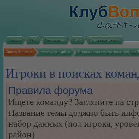
На сайт
FAQ
Регистрация
Вход
Турнирная таблица
Список форумов
www.v-open.spb.ru
Игроки в поисках команд и наоборот. 
Игроки в поисках коман
Правила форума
Ищете команду? Загляните на ст
Название темы должно быть инф
набор данных (пол игрока, урове
район)