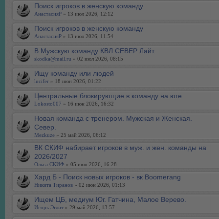
Поиск игроков в женскую команду
АнастасияР
» 13 июл 2026, 12:12
Поиск игроков в женскую команду
АнастасияР
» 13 июл 2026, 11:54
В Мужскую команду КВЛ СЕВЕР Лайт.
skodka@mail.ru
» 02 июл 2026, 08:15
Ищу команду или людей
lucifer
» 18 июн 2026, 01:22
Центральные блокирующие в команду на юге
Lokosto007
» 16 июн 2026, 16:32
Новая команда с тренером. Мужская и Женская.
Север.
Mezkuze
» 25 май 2026, 06:12
ВК СКИФ набирает игроков в муж. и жен. команды на
2026/2027
Ольга СКИФ
» 05 июн 2026, 16:28
Хард Б - Поиск новых игроков - вк Boomerang
Никита Тиранов
» 02 июн 2026, 01:13
Ищем ЦБ, медиум Юг. Гатчина, Малое Верево.
Игорь Эглит
» 29 май 2026, 13:57