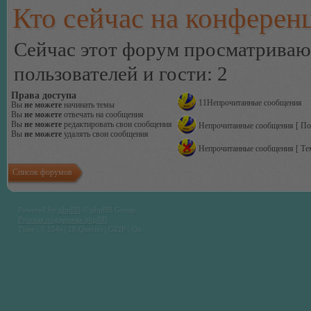
Кто сейчас на конферен
Сейчас этот форум просматриваю
пользователей и гости: 2
Права доступа
11Непрочитанные сообщения
Вы
не можете
начинать темы
Вы
не можете
отвечать на сообщения
Вы
не можете
редактировать свои сообщения
Непрочитанные сообщения [ По
Вы
не можете
удалять свои сообщения
Непрочитанные сообщения [ Тем
Список форумов
Powered by
phpBB
© phpBB Group.
Русская поддержка phpBB
Time : 0.154s | 18 Queries | GZIP : On