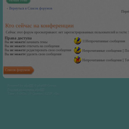
Новая тема
Вернуться в Список форумов
Пере
Кто сейчас на конференции
Сейчас этот форум просматривают: нет зарегистрированных пользователей и гости: 
Права доступа
11Непрочитанные сообщения
Вы
не можете
начинать темы
Вы
не можете
отвечать на сообщения
Вы
не можете
редактировать свои сообщения
Непрочитанные сообщения [ По
Вы
не можете
удалять свои сообщения
Непрочитанные сообщения [ Тем
Список форумов
Powered by
phpBB
© phpBB Group.
Русская поддержка phpBB
Time : 0.063s | 19 Queries | GZIP : On