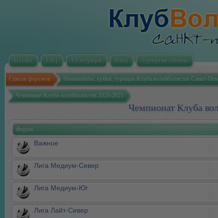
На сайт
FAQ
Регистрация
Вход
Турнирная таблица
Список форумов
Чемпионаты, кубки, турниры Клуба волейболистов Санкт-Пет
Чемпионат Клуба волейболистов 2020-2021
Чемпионат Клуба вол
Форум
Важное
Лига Медиум-Север
Лига Медиум-Юг
Лига Лайт-Север