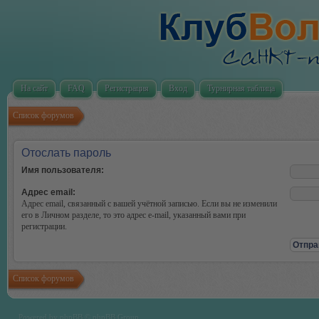
На сайт
FAQ
Регистрация
Вход
Турнирная таблица
Список форумов
Отослать пароль
Имя пользователя:
Адрес email:
Адрес email, связанный с вашей учётной записью. Если вы не изменили
его в Личном разделе, то это адрес e-mail, указанный вами при
регистрации.
Список форумов
Powered by
phpBB
© phpBB Group.