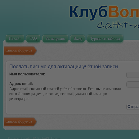
На сайт
FAQ
Регистрация
Вход
Турнирная таблица
Список форумов
Послать письмо для активации учётной записи
Имя пользователя:
Адрес email:
Адрес email, связанный с вашей учётной записью. Если вы не изменили
его в Личном разделе, то это адрес e-mail, указанный вами при
регистрации.
Список форумов
Powered by
phpBB
© phpBB Group.