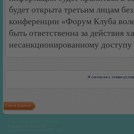
будет открыта третьим лицам бе
конференции «Форум Клуба воле
быть ответственна за действия х
несанкционированному доступу 
Список форумов
Powered by
phpBB
© phpBB Group.
Русская поддержка phpBB
Time : 0.047s | 14 Queries | GZIP : On