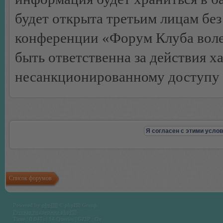
будет открыта третьим лицам бе
конференции «Форум Клуба воле
быть ответственна за действия х
несанкционированному доступу 
Список форумов
Powered by
phpBB
© phpBB Group.
Русская поддержка phpBB
Time : 0.047s | 14 Queries | GZIP : On