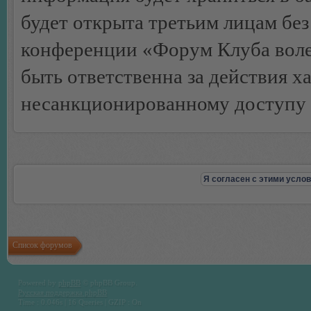
будет открыта третьим лицам бе
конференции «Форум Клуба воле
быть ответственна за действия х
несанкционированному доступу 
Список форумов
Powered by
phpBB
© phpBB Group.
Русская поддержка phpBB
Time : 0.046s | 16 Queries | GZIP : On