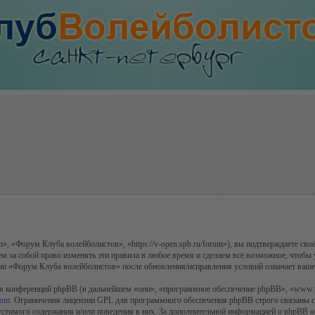
«Форум Клуба волейболистов», «https://v-open.spb.ru/forum»), вы подтверждаете своё
 за собой право изменять эти правила в любое время и сделаем всё возможное, чтобы 
ции «Форум Клуба волейболистов» после обновления/исправления условий означает ваше 
я конференций phpBB (в дальнейшем «они», «программное обеспечение phpBB», «www.
com
. Ограничения лицензии GPL для программного обеспечения phpBB строго связаны с 
пустимого содержания и/или поведения в них. За дополнительной информацией о phpBB 