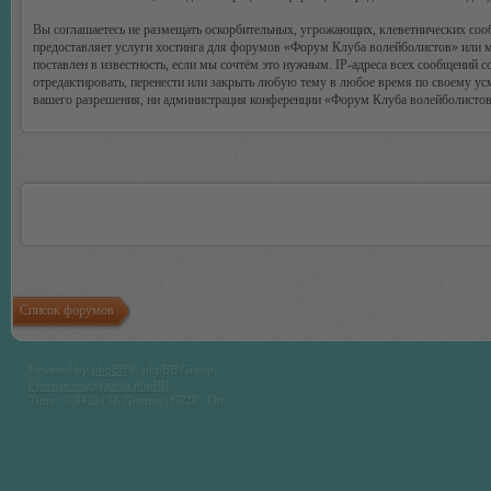
Вы соглашаетесь не размещать оскорбительных, угрожающих, клеветнических соо
предоставляет услуги хостинга для форумов «Форум Клуба волейболистов» или 
поставлен в известность, если мы сочтём это нужным. IP-адреса всех сообщений
отредактировать, перенести или закрыть любую тему в любое время по своему усм
вашего разрешения, ни администрация конференции «Форум Клуба волейболистов»,
Список форумов
Powered by
phpBB
© phpBB Group.
Русская поддержка phpBB
Time : 0.042s | 16 Queries | GZIP : On