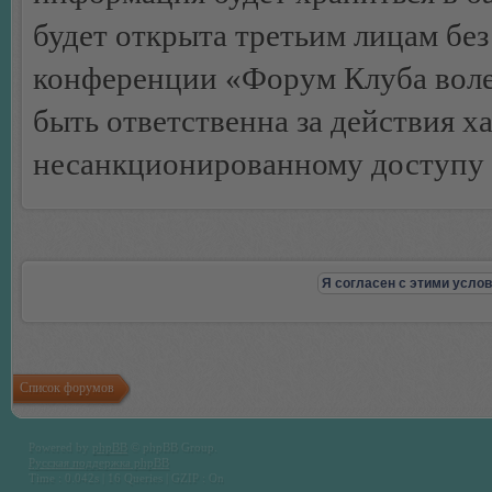
будет открыта третьим лицам бе
конференции «Форум Клуба воле
быть ответственна за действия х
несанкционированному доступу 
Список форумов
Powered by
phpBB
© phpBB Group.
Русская поддержка phpBB
Time : 0.042s | 16 Queries | GZIP : On