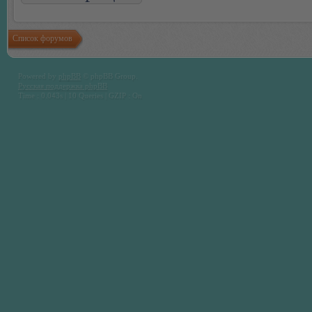
Список форумов
Powered by
phpBB
© phpBB Group.
Русская поддержка phpBB
Time : 0.043s | 10 Queries | GZIP : On