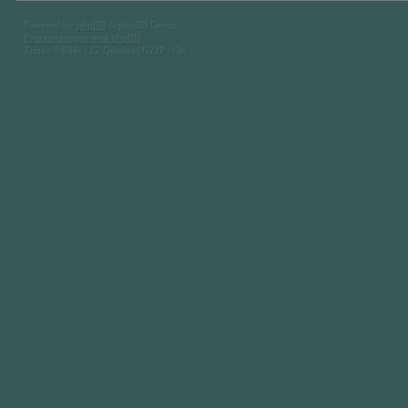
Powered by
phpBB
© phpBB Group.
Русская поддержка phpBB
Time : 0.034s | 12 Queries | GZIP : On