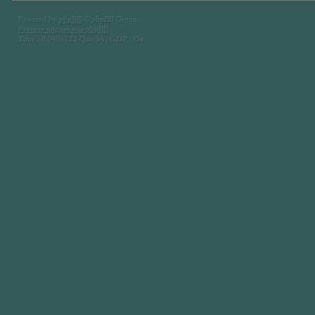
Powered by
phpBB
© phpBB Group.
Русская поддержка phpBB
Time : 0.049s | 12 Queries | GZIP : On