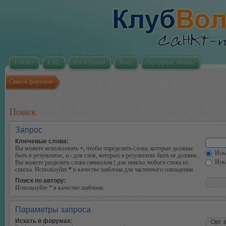
На сайт
FAQ
Регистрация
Вход
Турнирная таблица
Список форумов
Поиск
Запрос
Ключевые слова:
Вы можете использовать
+
, чтобы определить слова, которые должны
Иска
быть в результатах, и
-
для слов, которых в результатах быть не должно.
Иска
Вы можете разделить слова символом
|
для поиска любого слова из
списка. Используйте
*
в качестве шаблона для частичного совпадения.
Поиск по автору:
Используйте * в качестве шаблона.
Параметры запроса
Искать в форумах: