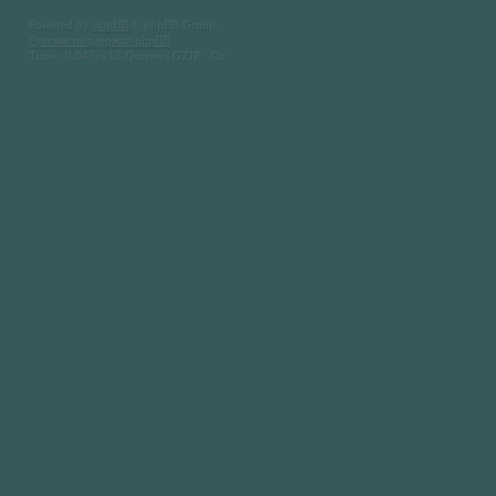
Powered by
phpBB
© phpBB Group.
Русская поддержка phpBB
Time : 0.049s | 13 Queries | GZIP : On