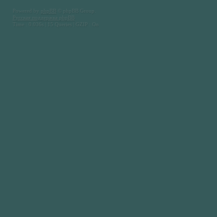
Powered by
phpBB
© phpBB Group.
Русская поддержка phpBB
Time : 0.036s | 15 Queries | GZIP : On