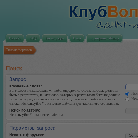
На сайт
FAQ
Регистрация
Вход
Турнирная таблица
Список форумов
Поиск
Запрос
Ключевые слова:
Вы можете использовать
+
, чтобы определить слова, которые должны
Иска
быть в результатах, и
-
для слов, которых в результатах быть не должно.
Иска
Вы можете разделить слова символом
|
для поиска любого слова из
списка. Используйте
*
в качестве шаблона для частичного совпадения.
Поиск по автору:
Используйте * в качестве шаблона.
Параметры запроса
Искать в форумах: