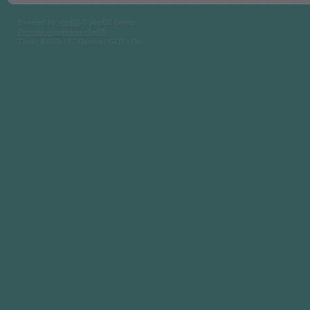
Powered by
phpBB
© phpBB Group.
Русская поддержка phpBB
Time : 0.053s | 17 Queries | GZIP : On