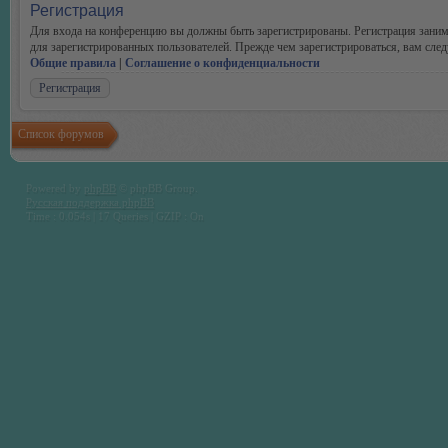
Регистрация
Для входа на конференцию вы должны быть зарегистрированы. Регистрация заним
для зарегистрированных пользователей. Прежде чем зарегистрироваться, вам след
Общие правила
|
Соглашение о конфиденциальности
Регистрация
Список форумов
Powered by
phpBB
© phpBB Group.
Русская поддержка phpBB
Time : 0.054s | 17 Queries | GZIP : On