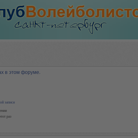
ах в этом форуме.
ой записи
ении
тот раз