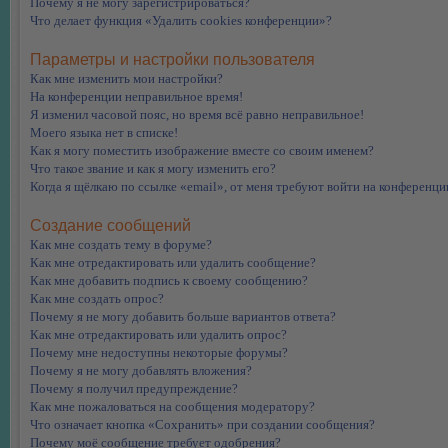
Почему я не могу зарегистрироваться?
Что делает функция «Удалить cookies конференции»?
Параметры и настройки пользователя
Как мне изменить мои настройки?
На конференции неправильное время!
Я изменил часовой пояс, но время всё равно неправильное!
Моего языка нет в списке!
Как я могу поместить изображение вместе со своим именем?
Что такое звание и как я могу изменить его?
Когда я щёлкаю по ссылке «email», от меня требуют войти на конференци
Создание сообщений
Как мне создать тему в форуме?
Как мне отредактировать или удалить сообщение?
Как мне добавить подпись к своему сообщению?
Как мне создать опрос?
Почему я не могу добавить больше вариантов ответа?
Как мне отредактировать или удалить опрос?
Почему мне недоступны некоторые форумы?
Почему я не могу добавлять вложения?
Почему я получил предупреждение?
Как мне пожаловаться на сообщения модератору?
Что означает кнопка «Сохранить» при создании сообщения?
Почему моё сообщение требует одобрения?