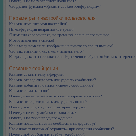
Почему я не могу зарегистрироваться?
Что делает функция «Удалить cookies конференции»?
Параметры и настройки пользователя
Как мне изменить мои настройки?
На конференции неправильное время!
Я изменил часовой пояс, но время всё равно неправильное!
Моего языка нет в списке!
Как я могу поместить изображение вместе со своим именем?
Что такое звание и как я могу изменить его?
Когда я щёлкаю по ссылке «email», от меня требуют войти на конференци
Создание сообщений
Как мне создать тему в форуме?
Как мне отредактировать или удалить сообщение?
Как мне добавить подпись к своему сообщению?
Как мне создать опрос?
Почему я не могу добавить больше вариантов ответа?
Как мне отредактировать или удалить опрос?
Почему мне недоступны некоторые форумы?
Почему я не могу добавлять вложения?
Почему я получил предупреждение?
Как мне пожаловаться на сообщения модератору?
Что означает кнопка «Сохранить» при создании сообщения?
Почему моё сообщение требует одобрения?