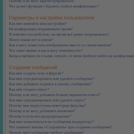
Почему я не могу зарегистрироваться?
Что делает функция «Удалить cookies конференции»?
Параметры и настройки пользователя
Как мне изменить мои настройки?
На конференции неправильное время!
Я изменил часовой пояс, но время всё равно неправильное!
Моего языка нет в списке!
Как я могу поместить изображение вместе со своим именем?
Что такое звание и как я могу изменить его?
Когда я щёлкаю по ссылке «email», от меня требуют войти на конференци
Создание сообщений
Как мне создать тему в форуме?
Как мне отредактировать или удалить сообщение?
Как мне добавить подпись к своему сообщению?
Как мне создать опрос?
Почему я не могу добавить больше вариантов ответа?
Как мне отредактировать или удалить опрос?
Почему мне недоступны некоторые форумы?
Почему я не могу добавлять вложения?
Почему я получил предупреждение?
Как мне пожаловаться на сообщения модератору?
Что означает кнопка «Сохранить» при создании сообщения?
Почему моё сообщение требует одобрения?