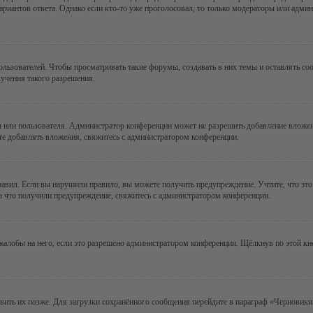
ариантов ответа. Однако если кто-то уже проголосовал, то только модераторы или админ
зователей. Чтобы просматривать такие форумы, создавать в них темы и оставлять соо
учения такого разрешения.
 или пользователя. Администратор конференции может не разрешить добавление вложе
те добавлять вложения, свяжитесь с администратором конференции.
авил. Если вы нарушили правило, вы можете получить предупреждение. Учтите, что это
за что получили предупреждение, свяжитесь с администратором конференции.
алобы на него, если это разрешено администратором конференции. Щёлкнув по этой кн
авить их позже. Для загрузки сохранённого сообщения перейдите в параграф «Черновики