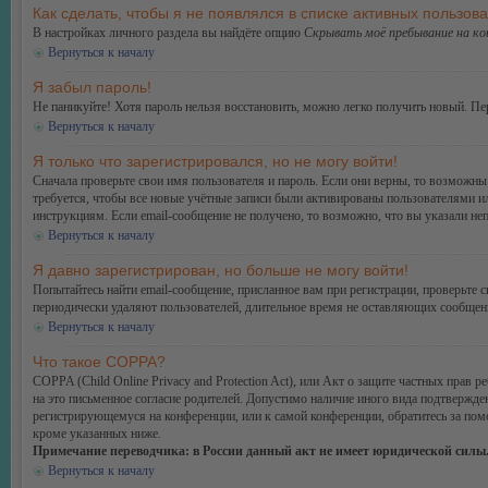
Как сделать, чтобы я не появлялся в списке активных пользов
В настройках личного раздела вы найдёте опцию
Скрывать моё пребывание на к
Вернуться к началу
Я забыл пароль!
Не паникуйте! Хотя пароль нельзя восстановить, можно легко получить новый. П
Вернуться к началу
Я только что зарегистрировался, но не могу войти!
Сначала проверьте свои имя пользователя и пароль. Если они верны, то возможн
требуется, чтобы все новые учётные записи были активированы пользователями и
инструкциям. Если email-сообщение не получено, то возможно, что вы указали не
Вернуться к началу
Я давно зарегистрирован, но больше не могу войти!
Попытайтесь найти email-сообщение, присланное вам при регистрации, проверьте
периодически удаляют пользователей, длительное время не оставляющих сообщени
Вернуться к началу
Что такое COPPA?
COPPA (Child Online Privacy and Protection Act), или Акт о защите частных прав
на это письменное согласие родителей. Допустимо наличие иного вида подтвержде
регистрирующемуся на конференции, или к самой конференции, обратитесь за по
кроме указанных ниже.
Примечание переводчика: в России данный акт не имеет юридической силы
Вернуться к началу