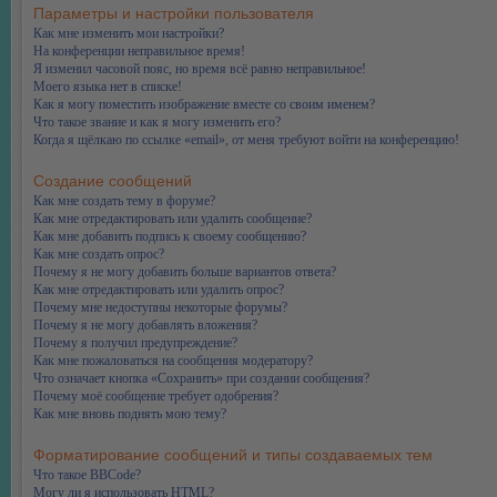
Параметры и настройки пользователя
Как мне изменить мои настройки?
На конференции неправильное время!
Я изменил часовой пояс, но время всё равно неправильное!
Моего языка нет в списке!
Как я могу поместить изображение вместе со своим именем?
Что такое звание и как я могу изменить его?
Когда я щёлкаю по ссылке «email», от меня требуют войти на конференцию!
Создание сообщений
Как мне создать тему в форуме?
Как мне отредактировать или удалить сообщение?
Как мне добавить подпись к своему сообщению?
Как мне создать опрос?
Почему я не могу добавить больше вариантов ответа?
Как мне отредактировать или удалить опрос?
Почему мне недоступны некоторые форумы?
Почему я не могу добавлять вложения?
Почему я получил предупреждение?
Как мне пожаловаться на сообщения модератору?
Что означает кнопка «Сохранить» при создании сообщения?
Почему моё сообщение требует одобрения?
Как мне вновь поднять мою тему?
Форматирование сообщений и типы создаваемых тем
Что такое BBCode?
Могу ли я использовать HTML?