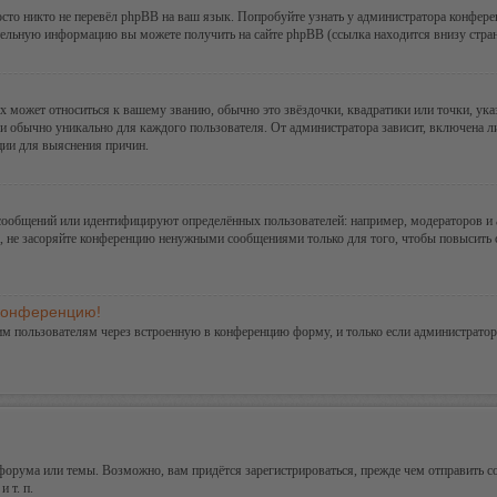
сто никто не перевёл phpBB на ваш язык. Попробуйте узнать у администратора конфере
ительную информацию вы можете получить на сайте phpBB (ссылка находится внизу стра
х может относиться к вашему званию, обычно это звёздочки, квадратики или точки, ука
и обычно уникально для каждого пользователя. От администратора зависит, включена ли 
ции для выяснения причин.
сообщений или идентифицируют определённых пользователей: например, модераторов и
а, не засоряйте конференцию ненужными сообщениями только для того, чтобы повысить 
 конференцию!
им пользователям через встроенную в конференцию форму, и только если администратор
орума или темы. Возможно, вам придётся зарегистрироваться, прежде чем отправить с
 т. п.