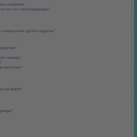
ные сообщения!
 от кого-то с этой конференции!
 в списках моих друзей и недругов?
и форумам?
тую страницу!
?
ые мной темы?
ему или форум?
еренции?