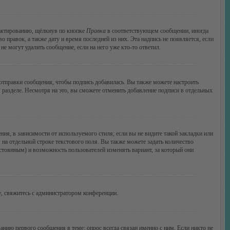
дактированию, щёлкнув по кнопке
Правка
в соответствующем сообщении, иногда
о правок, а также дату и время последней из них. Эта надпись не появляется, если
е могут удалить сообщение, если на него уже кто-то ответил.
тправки сообщения, чтобы подпись добавилась. Вы также можете настроить
азделе. Несмотря на это, вы сможете отменить добавление подписи в отдельных
я, в зависимости от используемого стиля; если вы не видите такой закладки или
 на отдельной строке текстового поля. Вы также можете задать количество
остоянным) и возможность пользователей изменять вариант, за который они
, свяжитесь с администратором конференции.
анию первого сообщения в теме; опрос всегда связан именно с ним. Если никто не