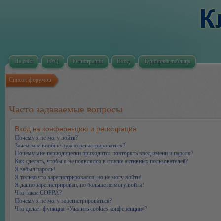
На сайт
FAQ
Регистрация
Вход
Турнирная таблица
Список форумов
Часто задаваемые вопросы
Вход на конференцию и регистрация
Почему я не могу войти?
Зачем мне вообще нужно регистрироваться?
Почему мне периодически приходится повторять ввод имени и пароля?
Как сделать, чтобы я не появлялся в списке активных пользователей?
Я забыл пароль!
Я только что зарегистрировался, но не могу войти!
Я давно зарегистрирован, но больше не могу войти!
Что такое COPPA?
Почему я не могу зарегистрироваться?
Что делает функция «Удалить cookies конференции»?