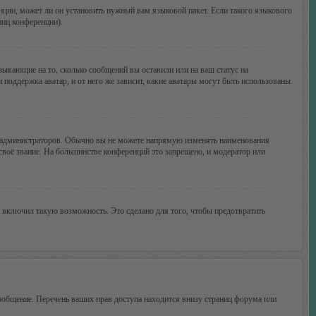
нции, может ли он установить нужный вам языковой пакет. Если такого языкового
ниц конференции).
зывающие на то, сколько сообщений вы оставили или на ваш статус на
поддержка аватар, и от него же зависит, какие аватары могут быть использованы.
 администраторов. Обычно вы не можете напрямую изменять наименования
своё звание. На большинстве конференций это запрещено, и модератор или
 включил такую возможность. Это сделано для того, чтобы предотвратить
ообщение. Перечень ваших прав доступа находится внизу страниц форума или