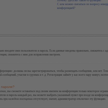
Почему здесь нет такой-то функции?
С кем можно связаться по вопросу некор
конференцией?
но вводите имя пользователя и пароль. Если данные введены правильно, свяжитесь с ад
ции, свяжитесь с ним для исправления настроек.
конференцию: должны ли вы зарегистрироваться, чтобы размещать сообщения, или нет. Те
сообщений, участие в группах и т. д. Регистрация займёт у вас всего пару минут, поэт
и пароля?
ении
, вы сможете оставаться под своим именем на конференции только некоторое ограни
ателя и пароль каждый раз, вы можете выбрать указанный пункт при входе на конферен
ть при каждом посещении
отсутствует, значит, администратор отключил эту функцию.