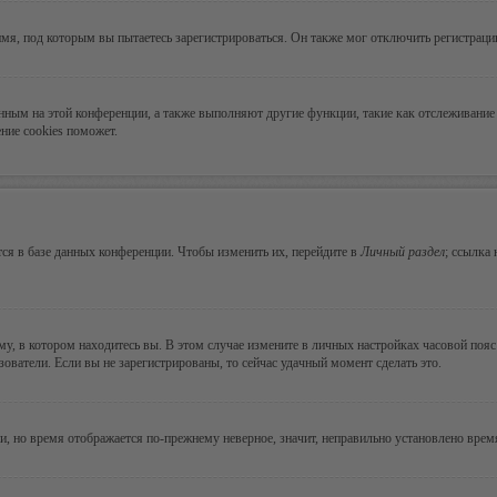
мя, под которым вы пытаетесь зарегистрироваться. Он также мог отключить регистрац
ванным на этой конференции, а также выполняют другие функции, такие как отслеживан
ние cookies поможет.
ся в базе данных конференции. Чтобы изменить их, перейдите в
Личный раздел
; ссылка
, в котором находитесь вы. В этом случае измените в личных настройках часовой пояс н
зователи. Если вы не зарегистрированы, то сейчас удачный момент сделать это.
ни, но время отображается по-прежнему неверное, значит, неправильно установлено вре