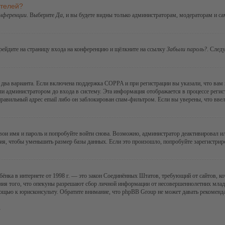
ателей?
онференции
. Выберите
Да
, и вы будете видны только администраторам, модераторам и с
ерейдите на страницу входа на конференцию и щёлкните на ссылку
Забыли пароль?
. След
ы два варианта. Если включена поддержка COPPA и при регистрации вы указали, что вам
ли администратором до входа в систему. Эта информация отображается в процессе регис
правильный адрес email либо он заблокирован спам-фильтром. Если вы уверены, что ввел
 свои имя и пароль и попробуйте войти снова. Возможно, администратор деактивировал 
я, чтобы уменьшить размер базы данных. Если это произошло, попробуйте зарегистриров
 ребёнка в интернете от 1998 г. — это закон Соединённых Штатов, требующий от сайтов,
ния того, что опекуны разрешают сбор личной информации от несовершеннолетних младше
мощью к юрисконсульту. Обратите внимание, что phpBB Group не может давать рекомен
.