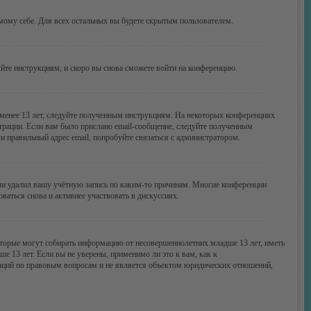
амому себе. Для всех остальных вы будете скрытым пользователем.
уйте инструкциям, и скоро вы снова сможете войти на конференцию.
 менее 13 лет, следуйте полученным инструкциям. На некоторых конференциях
трации. Если вам было прислано email-сообщение, следуйте полученным
и правильный адрес email, попробуйте связаться с администратором.
или удалил вашу учётную запись по каким-то причинам. Многие конференции
аться снова и активнее участвовать в дискуссиях.
 которые могут собирать информацию от несовершеннолетних младше 13 лет, иметь
 13 лет. Если вы не уверены, применимо ли это к вам, как к
даций по правовым вопросам и не является объектом юридических отношений,