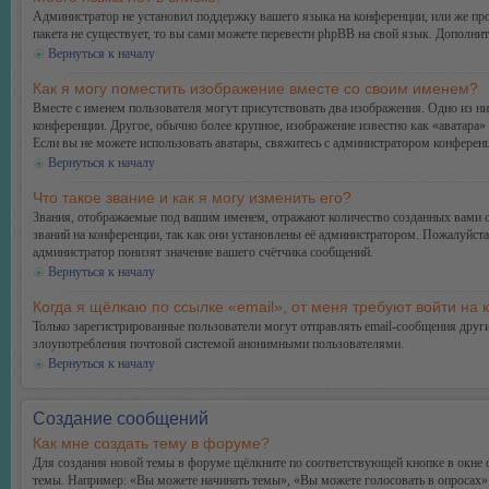
Администратор не установил поддержку вашего языка на конференции, или же про
пакета не существует, то вы сами можете перевести phpBB на свой язык. Дополн
Вернуться к началу
Как я могу поместить изображение вместе со своим именем?
Вместе с именем пользователя могут присутствовать два изображения. Одно из ни
конференции. Другое, обычно более крупное, изображение известно как «аватара» 
Если вы не можете использовать аватары, свяжитесь с администратором конферен
Вернуться к началу
Что такое звание и как я могу изменить его?
Звания, отображаемые под вашим именем, отражают количество созданных вами 
званий на конференции, так как они установлены её администратором. Пожалуйст
администратор понизят значение вашего счётчика сообщений.
Вернуться к началу
Когда я щёлкаю по ссылке «email», от меня требуют войти на
Только зарегистрированные пользователи могут отправлять email-сообщения друг
злоупотребления почтовой системой анонимными пользователями.
Вернуться к началу
Создание сообщений
Как мне создать тему в форуме?
Для создания новой темы в форуме щёлкните по соответствующей кнопке в окне ф
темы. Например: «Вы можете начинать темы», «Вы можете голосовать в опросах» и