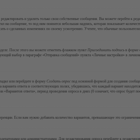
редактировать и удалять только свои собственные сообщения. Вы можете перейти к ре
тил на сообщение, то под ним появится небольшая надпись, которая показывает количеств
ать о сделанных изменениях по своему усмотрению. Учтите, что обычные пользователи н
зделе. После этого вы можете отметить флажком пункт
Присоединить подпись
в форме о
ующий выбор в параграфе «Отправка сообщений» пункта «Личные настройки» в личном р
ладке или перейдите в форму
Создать опрос
под основной формой для создания сообщени
а варианта ответа в соответствующих полях, убедившись, что каждый вариант находится
 «Вариантов ответа», период проведения опроса в днях (0 означает, что опрос будет п
еренции. Если вам нужно добавить количество вариантов, превышающее это ограничение
модераторами или администраторами. Для редактирования опроса перейдите к редактиров