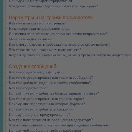
Почему я не могу зарегистрироваться?
Что делает функция «Удалить cookies конференции»?
Параметры и настройки пользователя
Как мне изменить мои настройки?
На конференции неправильное время!
Я изменил часовой пояс, но время всё равно неправильное!
Моего языка нет в списке!
Как я могу поместить изображение вместе со своим именем?
Что такое звание и как я могу изменить его?
Когда я щёлкаю по ссылке «email», от меня требуют войти на конференци
Создание сообщений
Как мне создать тему в форуме?
Как мне отредактировать или удалить сообщение?
Как мне добавить подпись к своему сообщению?
Как мне создать опрос?
Почему я не могу добавить больше вариантов ответа?
Как мне отредактировать или удалить опрос?
Почему мне недоступны некоторые форумы?
Почему я не могу добавлять вложения?
Почему я получил предупреждение?
Как мне пожаловаться на сообщения модератору?
Что означает кнопка «Сохранить» при создании сообщения?
Почему моё сообщение требует одобрения?