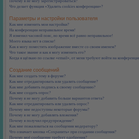
Почему я не могу зарегистрироваться?
Что делает функция «Удалить cookies конференции»?
Параметры и настройки пользователя
Как мне изменить мои настройки?
На конференции неправильное время!
Я изменил часовой пояс, но время всё равно неправильное!
Моего языка нет в списке!
Как я могу поместить изображение вместе со своим именем?
Что такое звание и как я могу изменить его?
Когда я щёлкаю по ссылке «email», от меня требуют войти на конференци
Создание сообщений
Как мне создать тему в форуме?
Как мне отредактировать или удалить сообщение?
Как мне добавить подпись к своему сообщению?
Как мне создать опрос?
Почему я не могу добавить больше вариантов ответа?
Как мне отредактировать или удалить опрос?
Почему мне недоступны некоторые форумы?
Почему я не могу добавлять вложения?
Почему я получил предупреждение?
Как мне пожаловаться на сообщения модератору?
Что означает кнопка «Сохранить» при создании сообщения?
Почему моё сообщение требует одобрения?