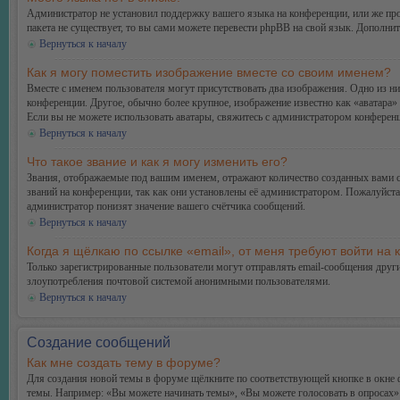
Администратор не установил поддержку вашего языка на конференции, или же про
пакета не существует, то вы сами можете перевести phpBB на свой язык. Дополн
Вернуться к началу
Как я могу поместить изображение вместе со своим именем?
Вместе с именем пользователя могут присутствовать два изображения. Одно из ни
конференции. Другое, обычно более крупное, изображение известно как «аватара» 
Если вы не можете использовать аватары, свяжитесь с администратором конферен
Вернуться к началу
Что такое звание и как я могу изменить его?
Звания, отображаемые под вашим именем, отражают количество созданных вами 
званий на конференции, так как они установлены её администратором. Пожалуйст
администратор понизят значение вашего счётчика сообщений.
Вернуться к началу
Когда я щёлкаю по ссылке «email», от меня требуют войти на
Только зарегистрированные пользователи могут отправлять email-сообщения друг
злоупотребления почтовой системой анонимными пользователями.
Вернуться к началу
Создание сообщений
Как мне создать тему в форуме?
Для создания новой темы в форуме щёлкните по соответствующей кнопке в окне ф
темы. Например: «Вы можете начинать темы», «Вы можете голосовать в опросах» и