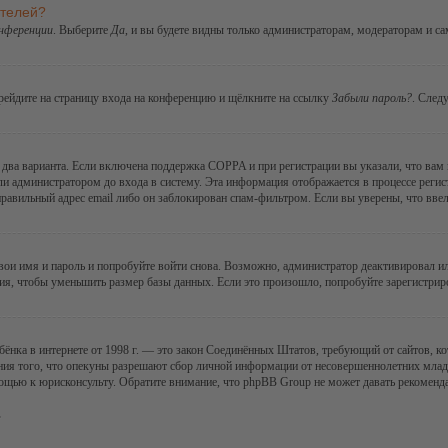
ателей?
онференции
. Выберите
Да
, и вы будете видны только администраторам, модераторам и с
ерейдите на страницу входа на конференцию и щёлкните на ссылку
Забыли пароль?
. След
ы два варианта. Если включена поддержка COPPA и при регистрации вы указали, что вам
ли администратором до входа в систему. Эта информация отображается в процессе регис
правильный адрес email либо он заблокирован спам-фильтром. Если вы уверены, что ввел
 свои имя и пароль и попробуйте войти снова. Возможно, администратор деактивировал 
я, чтобы уменьшить размер базы данных. Если это произошло, попробуйте зарегистриров
 ребёнка в интернете от 1998 г. — это закон Соединённых Штатов, требующий от сайтов,
ния того, что опекуны разрешают сбор личной информации от несовершеннолетних младше
мощью к юрисконсульту. Обратите внимание, что phpBB Group не может давать рекомен
.