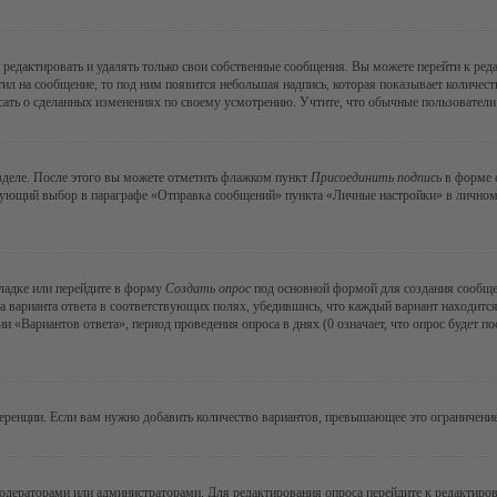
редактировать и удалять только свои собственные сообщения. Вы можете перейти к ре
тил на сообщение, то под ним появится небольшая надпись, которая показывает количеств
ать о сделанных изменениях по своему усмотрению. Учтите, что обычные пользователи н
зделе. После этого вы можете отметить флажком пункт
Присоединить подпись
в форме о
ующий выбор в параграфе «Отправка сообщений» пункта «Личные настройки» в личном р
ладке или перейдите в форму
Создать опрос
под основной формой для создания сообщени
а варианта ответа в соответствующих полях, убедившись, что каждый вариант находится
 «Вариантов ответа», период проведения опроса в днях (0 означает, что опрос будет п
еренции. Если вам нужно добавить количество вариантов, превышающее это ограничение
модераторами или администраторами. Для редактирования опроса перейдите к редактиров