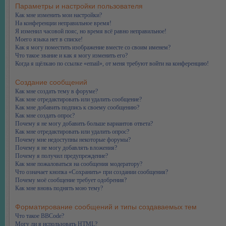
Параметры и настройки пользователя
Как мне изменить мои настройки?
На конференции неправильное время!
Я изменил часовой пояс, но время всё равно неправильное!
Моего языка нет в списке!
Как я могу поместить изображение вместе со своим именем?
Что такое звание и как я могу изменить его?
Когда я щёлкаю по ссылке «email», от меня требуют войти на конференцию!
Создание сообщений
Как мне создать тему в форуме?
Как мне отредактировать или удалить сообщение?
Как мне добавить подпись к своему сообщению?
Как мне создать опрос?
Почему я не могу добавить больше вариантов ответа?
Как мне отредактировать или удалить опрос?
Почему мне недоступны некоторые форумы?
Почему я не могу добавлять вложения?
Почему я получил предупреждение?
Как мне пожаловаться на сообщения модератору?
Что означает кнопка «Сохранить» при создании сообщения?
Почему моё сообщение требует одобрения?
Как мне вновь поднять мою тему?
Форматирование сообщений и типы создаваемых тем
Что такое BBCode?
Могу ли я использовать HTML?