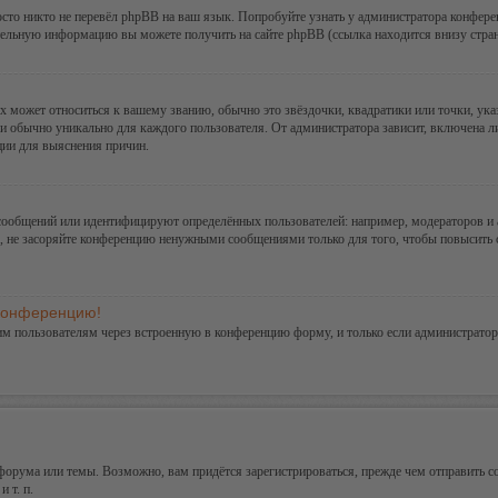
сто никто не перевёл phpBB на ваш язык. Попробуйте узнать у администратора конфере
ительную информацию вы можете получить на сайте phpBB (ссылка находится внизу стра
х может относиться к вашему званию, обычно это звёздочки, квадратики или точки, ука
и обычно уникально для каждого пользователя. От администратора зависит, включена ли 
ции для выяснения причин.
сообщений или идентифицируют определённых пользователей: например, модераторов и
а, не засоряйте конференцию ненужными сообщениями только для того, чтобы повысить 
 конференцию!
им пользователям через встроенную в конференцию форму, и только если администратор
орума или темы. Возможно, вам придётся зарегистрироваться, прежде чем отправить с
 т. п.