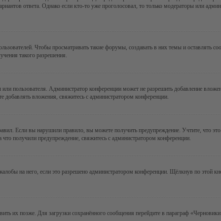
ариантов ответа. Однако если кто-то уже проголосовал, то только модераторы или админ
зователей. Чтобы просматривать такие форумы, создавать в них темы и оставлять соо
учения такого разрешения.
 или пользователя. Администратор конференции может не разрешить добавление вложе
те добавлять вложения, свяжитесь с администратором конференции.
авил. Если вы нарушили правило, вы можете получить предупреждение. Учтите, что это
за что получили предупреждение, свяжитесь с администратором конференции.
алобы на него, если это разрешено администратором конференции. Щёлкнув по этой кн
авить их позже. Для загрузки сохранённого сообщения перейдите в параграф «Черновики