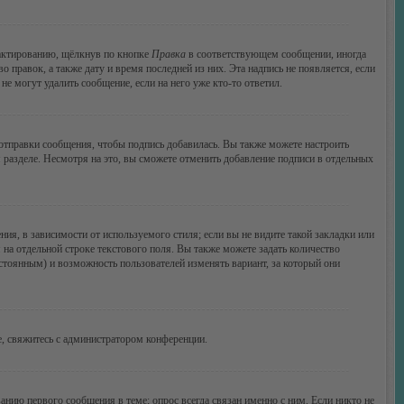
дактированию, щёлкнув по кнопке
Правка
в соответствующем сообщении, иногда
о правок, а также дату и время последней из них. Эта надпись не появляется, если
е могут удалить сообщение, если на него уже кто-то ответил.
тправки сообщения, чтобы подпись добавилась. Вы также можете настроить
азделе. Несмотря на это, вы сможете отменить добавление подписи в отдельных
я, в зависимости от используемого стиля; если вы не видите такой закладки или
 на отдельной строке текстового поля. Вы также можете задать количество
остоянным) и возможность пользователей изменять вариант, за который они
, свяжитесь с администратором конференции.
анию первого сообщения в теме; опрос всегда связан именно с ним. Если никто не