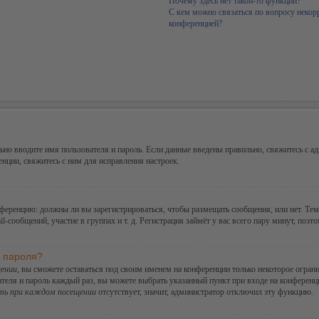
Почему здесь нет такой-то функции?
С кем можно связаться по вопросу некор
конференцией?
но вводите имя пользователя и пароль. Если данные введены правильно, свяжитесь с ад
ции, свяжитесь с ним для исправления настроек.
конференцию: должны ли вы зарегистрироваться, чтобы размещать сообщения, или нет. Те
сообщений, участие в группах и т. д. Регистрация займёт у вас всего пару минут, поэт
и пароля?
ении
, вы сможете оставаться под своим именем на конференции только некоторое ограни
ателя и пароль каждый раз, вы можете выбрать указанный пункт при входе на конферен
ть при каждом посещении
отсутствует, значит, администратор отключил эту функцию.