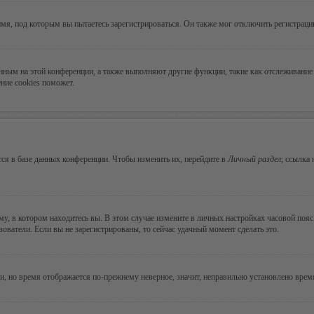
мя, под которым вы пытаетесь зарегистрироваться. Он также мог отключить регистрац
ванным на этой конференции, а также выполняют другие функции, такие как отслеживан
ние cookies поможет.
ся в базе данных конференции. Чтобы изменить их, перейдите в
Личный раздел
; ссылка
, в котором находитесь вы. В этом случае измените в личных настройках часовой пояс н
зователи. Если вы не зарегистрированы, то сейчас удачный момент сделать это.
ни, но время отображается по-прежнему неверное, значит, неправильно установлено вре