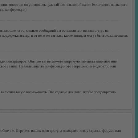
нции, может ли он установить нужный вам языковой пакет. Если такого языкового
ниц конференции).
зывающие на то, сколько сообщений вы оставили или на ваш статус на
поддержка аватар, и от него же зависит, какие аватары могут быть использованы.
 администраторов. Обычно вы не можете напрямую изменять наименования
своё звание. На большинстве конференций это запрещено, и модератор или
 включил такую возможность. Это сделано для того, чтобы предотвратить
ообщение. Перечень ваших прав доступа находится внизу страниц форума или