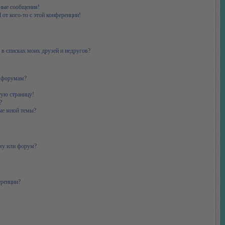
ные сообщения!
 от кого-то с этой конференции!
 в списках моих друзей и недругов?
и форумам?
тую страницу!
?
ые мной темы?
ему или форум?
еренции?