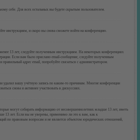
амому себе. Для всех остальных вы будете скрытым пользователем.
уйте инструкциям, и скоро вы снова сможете войти на конференцию.
 менее 13 лет, следуйте полученным инструкциям. На некоторых конференциях
трации. Если вам было прислано email-сообщение, следуйте полученным
и правильный адрес email, попробуйте связаться с администратором.
или удалил вашу учётную запись по каким-то причинам. Многие конференции
аться снова и активнее участвовать в дискуссиях.
 которые могут собирать информацию от несовершеннолетних младше 13 лет, иметь
 13 лет. Если вы не уверены, применимо ли это к вам, как к
даций по правовым вопросам и не является объектом юридических отношений,