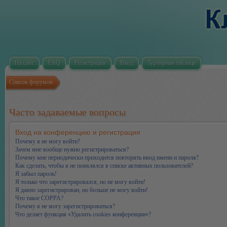
На сайт
FAQ
Регистрация
Вход
Турнирная таблица
Список форумов
Часто задаваемые вопросы
Вход на конференцию и регистрация
Почему я не могу войти?
Зачем мне вообще нужно регистрироваться?
Почему мне периодически приходится повторять ввод имени и пароля?
Как сделать, чтобы я не появлялся в списке активных пользователей?
Я забыл пароль!
Я только что зарегистрировался, но не могу войти!
Я давно зарегистрирован, но больше не могу войти!
Что такое COPPA?
Почему я не могу зарегистрироваться?
Что делает функция «Удалить cookies конференции»?