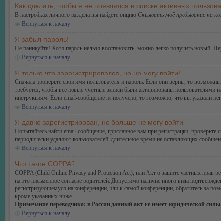
Как сделать, чтобы я не появлялся в списке активных пользов
В настройках личного раздела вы найдёте опцию
Скрывать моё пребывание на к
Вернуться к началу
Я забыл пароль!
Не паникуйте! Хотя пароль нельзя восстановить, можно легко получить новый. П
Вернуться к началу
Я только что зарегистрировался, но не могу войти!
Сначала проверьте свои имя пользователя и пароль. Если они верны, то возможн
требуется, чтобы все новые учётные записи были активированы пользователями и
инструкциям. Если email-сообщение не получено, то возможно, что вы указали не
Вернуться к началу
Я давно зарегистрирован, но больше не могу войти!
Попытайтесь найти email-сообщение, присланное вам при регистрации, проверьте
периодически удаляют пользователей, длительное время не оставляющих сообщени
Вернуться к началу
Что такое COPPA?
COPPA (Child Online Privacy and Protection Act), или Акт о защите частных прав
на это письменное согласие родителей. Допустимо наличие иного вида подтвержде
регистрирующемуся на конференции, или к самой конференции, обратитесь за по
кроме указанных ниже.
Примечание переводчика: в России данный акт не имеет юридической силы
Вернуться к началу