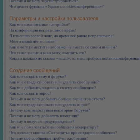
Почему я не могу зарегистрироваться?
Что делает функция «Удалить cookies конференции»?
Параметры и настройки пользователя
Как мне изменить мои настройки?
На конференции неправильное время!
Я изменил часовой пояс, но время всё равно неправильное!
Моего языка нет в списке!
Как я могу поместить изображение вместе со своим именем?
Что такое звание и как я могу изменить его?
Когда я щёлкаю по ссылке «email», от меня требуют войти на конференци
Создание сообщений
Как мне создать тему в форуме?
Как мне отредактировать или удалить сообщение?
Как мне добавить подпись к своему сообщению?
Как мне создать опрос?
Почему я не могу добавить больше вариантов ответа?
Как мне отредактировать или удалить опрос?
Почему мне недоступны некоторые форумы?
Почему я не могу добавлять вложения?
Почему я получил предупреждение?
Как мне пожаловаться на сообщения модератору?
Что означает кнопка «Сохранить» при создании сообщения?
Почему моё сообщение требует одобрения?