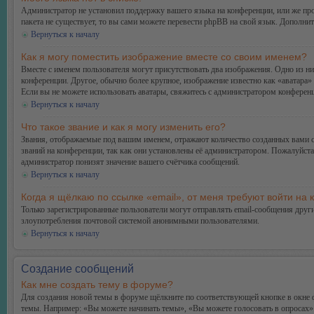
Администратор не установил поддержку вашего языка на конференции, или же про
пакета не существует, то вы сами можете перевести phpBB на свой язык. Дополн
Вернуться к началу
Как я могу поместить изображение вместе со своим именем?
Вместе с именем пользователя могут присутствовать два изображения. Одно из ни
конференции. Другое, обычно более крупное, изображение известно как «аватара» 
Если вы не можете использовать аватары, свяжитесь с администратором конферен
Вернуться к началу
Что такое звание и как я могу изменить его?
Звания, отображаемые под вашим именем, отражают количество созданных вами 
званий на конференции, так как они установлены её администратором. Пожалуйст
администратор понизят значение вашего счётчика сообщений.
Вернуться к началу
Когда я щёлкаю по ссылке «email», от меня требуют войти на
Только зарегистрированные пользователи могут отправлять email-сообщения друг
злоупотребления почтовой системой анонимными пользователями.
Вернуться к началу
Создание сообщений
Как мне создать тему в форуме?
Для создания новой темы в форуме щёлкните по соответствующей кнопке в окне ф
темы. Например: «Вы можете начинать темы», «Вы можете голосовать в опросах» и