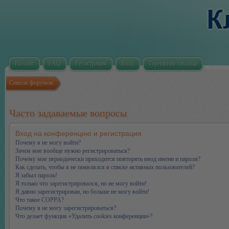
На сайт
FAQ
Регистрация
Вход
Турнирная таблица
Список форумов
Часто задаваемые вопросы
Вход на конференцию и регистрация
Почему я не могу войти?
Зачем мне вообще нужно регистрироваться?
Почему мне периодически приходится повторять ввод имени и пароля?
Как сделать, чтобы я не появлялся в списке активных пользователей?
Я забыл пароль!
Я только что зарегистрировался, но не могу войти!
Я давно зарегистрирован, но больше не могу войти!
Что такое COPPA?
Почему я не могу зарегистрироваться?
Что делает функция «Удалить cookies конференции»?