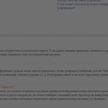
Почему здесь нет такой-то функции?
С кем можно связаться по вопросу некор
конференцией?
но вводите имя пользователя и пароль. Если данные введены правильно, свяжитесь с ад
ции, свяжитесь с ним для исправления настроек.
конференцию: должны ли вы зарегистрироваться, чтобы размещать сообщения, или нет. Те
сообщений, участие в группах и т. д. Регистрация займёт у вас всего пару минут, поэт
и пароля?
ении
, вы сможете оставаться под своим именем на конференции только некоторое ограни
ателя и пароль каждый раз, вы можете выбрать указанный пункт при входе на конферен
ть при каждом посещении
отсутствует, значит, администратор отключил эту функцию.