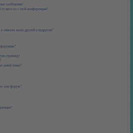
ные сообщения!
 от кого-то с этой конференции!
 в списках моих друзей и недругов?
и форумам?
тую страницу!
?
ые мной темы?
ему или форум?
еренции?