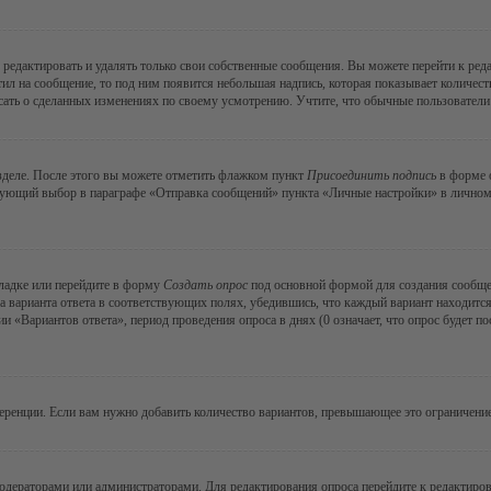
редактировать и удалять только свои собственные сообщения. Вы можете перейти к ре
тил на сообщение, то под ним появится небольшая надпись, которая показывает количеств
ать о сделанных изменениях по своему усмотрению. Учтите, что обычные пользователи н
зделе. После этого вы можете отметить флажком пункт
Присоединить подпись
в форме о
ующий выбор в параграфе «Отправка сообщений» пункта «Личные настройки» в личном р
ладке или перейдите в форму
Создать опрос
под основной формой для создания сообщени
а варианта ответа в соответствующих полях, убедившись, что каждый вариант находится
 «Вариантов ответа», период проведения опроса в днях (0 означает, что опрос будет п
еренции. Если вам нужно добавить количество вариантов, превышающее это ограничение
модераторами или администраторами. Для редактирования опроса перейдите к редактиров