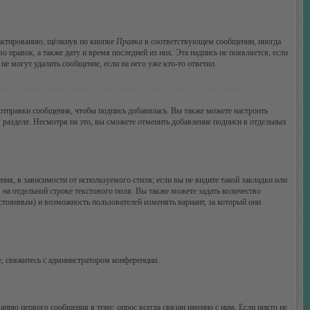
дактированию, щёлкнув по кнопке
Правка
в соответствующем сообщении, иногда
о правок, а также дату и время последней из них. Эта надпись не появляется, если
е могут удалить сообщение, если на него уже кто-то ответил.
тправки сообщения, чтобы подпись добавилась. Вы также можете настроить
азделе. Несмотря на это, вы сможете отменить добавление подписи в отдельных
я, в зависимости от используемого стиля; если вы не видите такой закладки или
 на отдельной строке текстового поля. Вы также можете задать количество
остоянным) и возможность пользователей изменять вариант, за который они
, свяжитесь с администратором конференции.
анию первого сообщения в теме; опрос всегда связан именно с ним. Если никто не