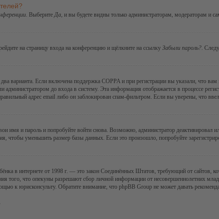
ателей?
онференции
. Выберите
Да
, и вы будете видны только администраторам, модераторам и с
ерейдите на страницу входа на конференцию и щёлкните на ссылку
Забыли пароль?
. След
ы два варианта. Если включена поддержка COPPA и при регистрации вы указали, что вам
ли администратором до входа в систему. Эта информация отображается в процессе регис
правильный адрес email либо он заблокирован спам-фильтром. Если вы уверены, что ввел
 свои имя и пароль и попробуйте войти снова. Возможно, администратор деактивировал 
я, чтобы уменьшить размер базы данных. Если это произошло, попробуйте зарегистриров
 ребёнка в интернете от 1998 г. — это закон Соединённых Штатов, требующий от сайтов,
ния того, что опекуны разрешают сбор личной информации от несовершеннолетних младше
мощью к юрисконсульту. Обратите внимание, что phpBB Group не может давать рекомен
.