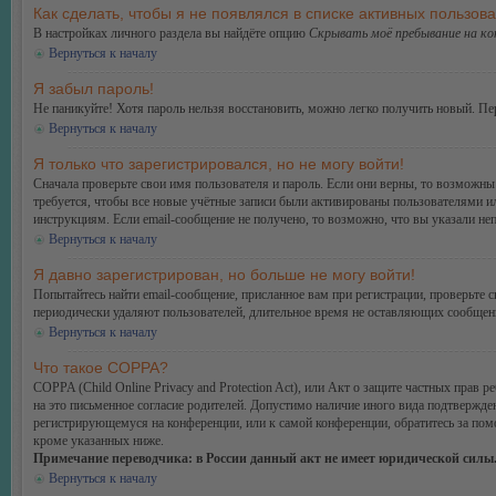
Как сделать, чтобы я не появлялся в списке активных пользов
В настройках личного раздела вы найдёте опцию
Скрывать моё пребывание на к
Вернуться к началу
Я забыл пароль!
Не паникуйте! Хотя пароль нельзя восстановить, можно легко получить новый. П
Вернуться к началу
Я только что зарегистрировался, но не могу войти!
Сначала проверьте свои имя пользователя и пароль. Если они верны, то возможн
требуется, чтобы все новые учётные записи были активированы пользователями и
инструкциям. Если email-сообщение не получено, то возможно, что вы указали не
Вернуться к началу
Я давно зарегистрирован, но больше не могу войти!
Попытайтесь найти email-сообщение, присланное вам при регистрации, проверьте
периодически удаляют пользователей, длительное время не оставляющих сообщени
Вернуться к началу
Что такое COPPA?
COPPA (Child Online Privacy and Protection Act), или Акт о защите частных прав
на это письменное согласие родителей. Допустимо наличие иного вида подтвержде
регистрирующемуся на конференции, или к самой конференции, обратитесь за по
кроме указанных ниже.
Примечание переводчика: в России данный акт не имеет юридической силы
Вернуться к началу