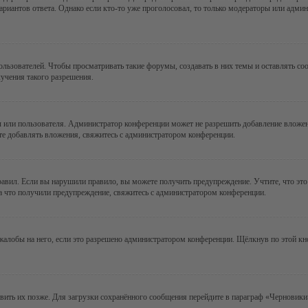
ариантов ответа. Однако если кто-то уже проголосовал, то только модераторы или админ
зователей. Чтобы просматривать такие форумы, создавать в них темы и оставлять соо
учения такого разрешения.
 или пользователя. Администратор конференции может не разрешить добавление вложе
те добавлять вложения, свяжитесь с администратором конференции.
авил. Если вы нарушили правило, вы можете получить предупреждение. Учтите, что это
за что получили предупреждение, свяжитесь с администратором конференции.
алобы на него, если это разрешено администратором конференции. Щёлкнув по этой кн
авить их позже. Для загрузки сохранённого сообщения перейдите в параграф «Черновики