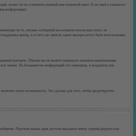
нции, может ли он установить нужный вам языковой пакет. Если такого языкового
ниц конференции).
зывающие на то, сколько сообщений вы оставили или на ваш статус на
поддержка аватар, и от него же зависит, какие аватары могут быть использованы.
 администраторов. Обычно вы не можете напрямую изменять наименования
своё звание. На большинстве конференций это запрещено, и модератор или
 включил такую возможность. Это сделано для того, чтобы предотвратить
ообщение. Перечень ваших прав доступа находится внизу страниц форума или