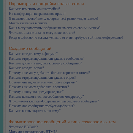
Параметры и настройки пользователя
Как мне изменить мои настройки?
На конференции неправильное время!
Я изменил часовой пояс, но время всё равно неправильное!
Моего языка нет в списке!
Как я могу поместить изображение вместе со своим именем?
Что такое звание и как я могу изменить его?
Когда я щёлкаю по ссылке «email», от меня требуют войти на конференцию!
Создание сообщений
Как мне создать тему в форуме?
Как мне отредактировать или удалить сообщение?
Как мне добавить подпись к своему сообщению?
Как мне создать опрос?
Почему я не могу добавить больше вариантов ответа?
Как мне отредактировать или удалить опрос?
Почему мне недоступны некоторые форумы?
Почему я не могу добавлять вложения?
Почему я получил предупреждение?
Как мне пожаловаться на сообщения модератору?
Что означает кнопка «Сохранить» при создании сообщения?
Почему моё сообщение требует одобрения?
Как мне вновь поднять мою тему?
Форматирование сообщений и типы создаваемых тем
Что такое BBCode?
Могу ли я использовать HTML?