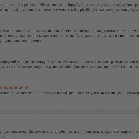
сто никто не перевёл phpBB на ваш язык. Попробуйте узнать у администратора конфере
ительную информацию вы можете получить на сайте phpBB (ссылка находится внизу стра
х может относиться к вашему званию, обычно это звёздочки, квадратики или точки, ука
и обычно уникально для каждого пользователя. От администратора зависит, включена ли 
ции для выяснения причин.
сообщений или идентифицируют определённых пользователей: например, модераторов и
а, не засоряйте конференцию ненужными сообщениями только для того, чтобы повысить 
 конференцию!
им пользователям через встроенную в конференцию форму, и только если администратор
орума или темы. Возможно, вам придётся зарегистрироваться, прежде чем отправить с
 т. п.