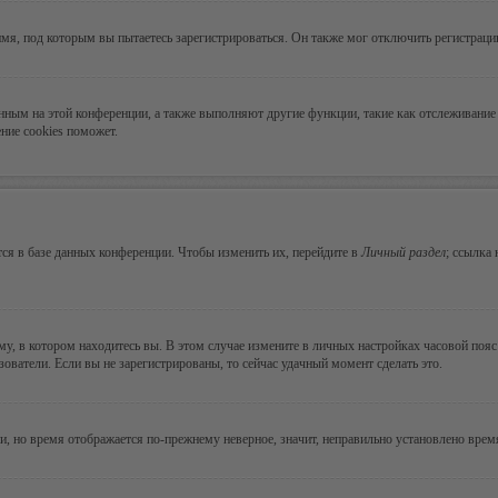
мя, под которым вы пытаетесь зарегистрироваться. Он также мог отключить регистрац
ванным на этой конференции, а также выполняют другие функции, такие как отслеживан
ние cookies поможет.
ся в базе данных конференции. Чтобы изменить их, перейдите в
Личный раздел
; ссылка
, в котором находитесь вы. В этом случае измените в личных настройках часовой пояс н
зователи. Если вы не зарегистрированы, то сейчас удачный момент сделать это.
ни, но время отображается по-прежнему неверное, значит, неправильно установлено вре