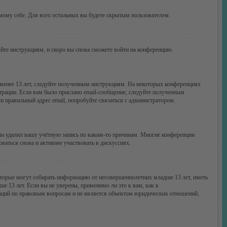
амому себе. Для всех остальных вы будете скрытым пользователем.
уйте инструкциям, и скоро вы снова сможете войти на конференцию.
 менее 13 лет, следуйте полученным инструкциям. На некоторых конференциях
трации. Если вам было прислано email-сообщение, следуйте полученным
и правильный адрес email, попробуйте связаться с администратором.
или удалил вашу учётную запись по каким-то причинам. Многие конференции
аться снова и активнее участвовать в дискуссиях.
 которые могут собирать информацию от несовершеннолетних младше 13 лет, иметь
 13 лет. Если вы не уверены, применимо ли это к вам, как к
даций по правовым вопросам и не является объектом юридических отношений,