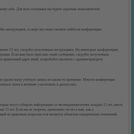
амому себе. Для всех остальных вы будете скрытым пользователем.
уйте инструкциям, и скоро вы снова сможете войти на конференцию.
 менее 13 лет, следуйте полученным инструкциям. На некоторых конференциях
трации. Если вам было прислано email-сообщение, следуйте полученным
и правильный адрес email, попробуйте связаться с администратором.
или удалил вашу учётную запись по каким-то причинам. Многие конференции
аться снова и активнее участвовать в дискуссиях.
 которые могут собирать информацию от несовершеннолетних младше 13 лет, иметь
 13 лет. Если вы не уверены, применимо ли это к вам, как к
даций по правовым вопросам и не является объектом юридических отношений,