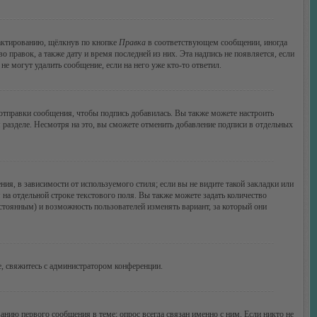
дактированию, щёлкнув по кнопке
Правка
в соответствующем сообщении, иногда
о правок, а также дату и время последней из них. Эта надпись не появляется, если
е могут удалить сообщение, если на него уже кто-то ответил.
тправки сообщения, чтобы подпись добавилась. Вы также можете настроить
азделе. Несмотря на это, вы сможете отменить добавление подписи в отдельных
я, в зависимости от используемого стиля; если вы не видите такой закладки или
 на отдельной строке текстового поля. Вы также можете задать количество
остоянным) и возможность пользователей изменять вариант, за который они
, свяжитесь с администратором конференции.
анию первого сообщения в теме; опрос всегда связан именно с ним. Если никто не