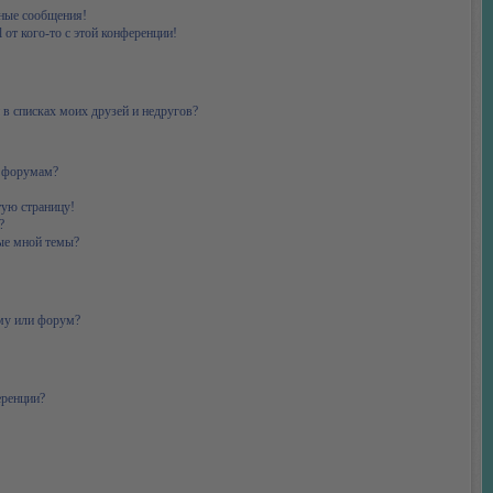
ные сообщения!
 от кого-то с этой конференции!
 в списках моих друзей и недругов?
и форумам?
тую страницу!
?
ые мной темы?
ему или форум?
еренции?