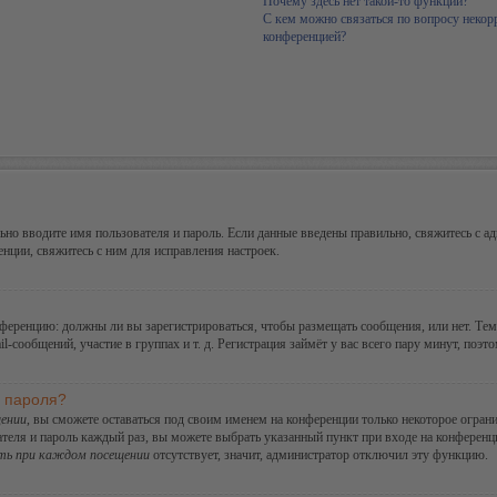
Почему здесь нет такой-то функции?
С кем можно связаться по вопросу некор
конференцией?
но вводите имя пользователя и пароль. Если данные введены правильно, свяжитесь с ад
ции, свяжитесь с ним для исправления настроек.
конференцию: должны ли вы зарегистрироваться, чтобы размещать сообщения, или нет. Те
сообщений, участие в группах и т. д. Регистрация займёт у вас всего пару минут, поэт
и пароля?
ении
, вы сможете оставаться под своим именем на конференции только некоторое ограни
ателя и пароль каждый раз, вы можете выбрать указанный пункт при входе на конферен
ть при каждом посещении
отсутствует, значит, администратор отключил эту функцию.