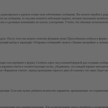
редактировать и удалять только свои собственные сообщения. Вы можете перейти к ре
тил на сообщение, то под ним появится небольшая надпись, которая показывает количеств
ать о сделанных изменениях по своему усмотрению. Учтите, что обычные пользователи н
зделе. После этого вы можете отметить флажком пункт
Присоединить подпись
в форме о
ующий выбор в параграфе «Отправка сообщений» пункта «Личные настройки» в личном р
ладке или перейдите в форму
Создать опрос
под основной формой для создания сообщени
а варианта ответа в соответствующих полях, убедившись, что каждый вариант находится
 «Вариантов ответа», период проведения опроса в днях (0 означает, что опрос будет п
еренции. Если вам нужно добавить количество вариантов, превышающее это ограничение
модераторами или администраторами. Для редактирования опроса перейдите к редактиров