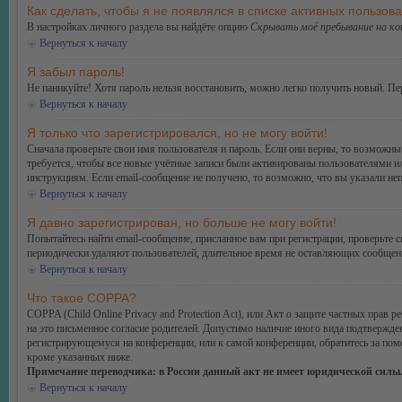
Как сделать, чтобы я не появлялся в списке активных пользов
В настройках личного раздела вы найдёте опцию
Скрывать моё пребывание на к
Вернуться к началу
Я забыл пароль!
Не паникуйте! Хотя пароль нельзя восстановить, можно легко получить новый. П
Вернуться к началу
Я только что зарегистрировался, но не могу войти!
Сначала проверьте свои имя пользователя и пароль. Если они верны, то возможн
требуется, чтобы все новые учётные записи были активированы пользователями и
инструкциям. Если email-сообщение не получено, то возможно, что вы указали не
Вернуться к началу
Я давно зарегистрирован, но больше не могу войти!
Попытайтесь найти email-сообщение, присланное вам при регистрации, проверьте
периодически удаляют пользователей, длительное время не оставляющих сообщени
Вернуться к началу
Что такое COPPA?
COPPA (Child Online Privacy and Protection Act), или Акт о защите частных прав
на это письменное согласие родителей. Допустимо наличие иного вида подтвержде
регистрирующемуся на конференции, или к самой конференции, обратитесь за по
кроме указанных ниже.
Примечание переводчика: в России данный акт не имеет юридической силы
Вернуться к началу