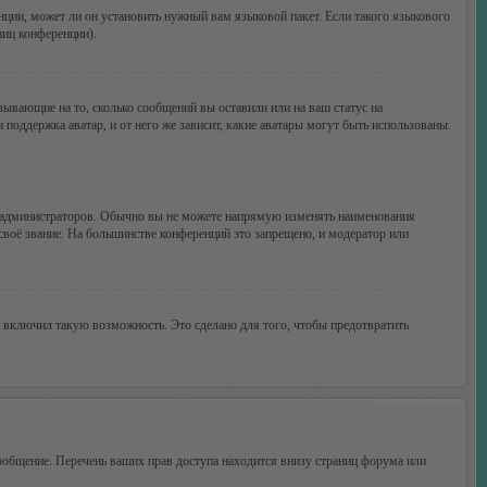
нции, может ли он установить нужный вам языковой пакет. Если такого языкового
ниц конференции).
зывающие на то, сколько сообщений вы оставили или на ваш статус на
поддержка аватар, и от него же зависит, какие аватары могут быть использованы.
 администраторов. Обычно вы не можете напрямую изменять наименования
своё звание. На большинстве конференций это запрещено, и модератор или
 включил такую возможность. Это сделано для того, чтобы предотвратить
ообщение. Перечень ваших прав доступа находится внизу страниц форума или