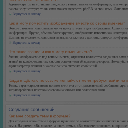
Администратор не установил поддержку вашего языка на конференции, или же про
пакета не существует, то вы сами можете перевести phpBB на свой язык. Дополн
Вернуться к началу
Как я могу поместить изображение вместе со своим именем?
Вместе с именем пользователя могут присутствовать два изображения. Одно из ни
конференции. Другое, обычно более крупное, изображение известно как «аватара» 
Если вы не можете использовать аватары, свяжитесь с администратором конферен
Вернуться к началу
Что такое звание и как я могу изменить его?
Звания, отображаемые под вашим именем, отражают количество созданных вами 
званий на конференции, так как они установлены её администратором. Пожалуйст
администратор понизят значение вашего счётчика сообщений.
Вернуться к началу
Когда я щёлкаю по ссылке «email», от меня требуют войти на
Только зарегистрированные пользователи могут отправлять email-сообщения друг
злоупотребления почтовой системой анонимными пользователями.
Вернуться к началу
Создание сообщений
Как мне создать тему в форуме?
Для создания новой темы в форуме щёлкните по соответствующей кнопке в окне ф
темы. Например: «Вы можете начинать темы», «Вы можете голосовать в опросах» и