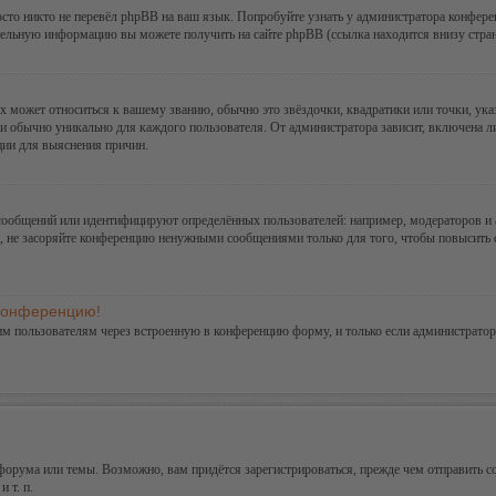
сто никто не перевёл phpBB на ваш язык. Попробуйте узнать у администратора конфере
ительную информацию вы можете получить на сайте phpBB (ссылка находится внизу стра
х может относиться к вашему званию, обычно это звёздочки, квадратики или точки, ука
и обычно уникально для каждого пользователя. От администратора зависит, включена ли 
ции для выяснения причин.
сообщений или идентифицируют определённых пользователей: например, модераторов и
а, не засоряйте конференцию ненужными сообщениями только для того, чтобы повысить 
 конференцию!
им пользователям через встроенную в конференцию форму, и только если администратор
орума или темы. Возможно, вам придётся зарегистрироваться, прежде чем отправить с
 т. п.