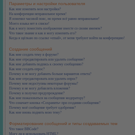
Параметры и настройки пользователя
Как мне изменить мои настройки?
На конференции неправильное время!
Я изменил часовой пояс, но время всё равно неправильное!
Моего языка нет в списке!
Как я могу поместить изображение вместе со своим именем?
Что такое звание и как я могу изменить его?
Когда я щёлкаю по ссылке «email», от меня требуют войти на конференцию!
Создание сообщений
Как мне создать тему в форуме?
Как мне отредактировать или удалить сообщение?
Как мне добавить подпись к своему сообщению?
Как мне создать опрос?
Почему я не могу добавить больше вариантов ответа?
Как мне отредактировать или удалить опрос?
Почему мне недоступны некоторые форумы?
Почему я не могу добавлять вложения?
Почему я получил предупреждение?
Как мне пожаловаться на сообщения модератору?
Что означает кнопка «Сохранить» при создании сообщения?
Почему моё сообщение требует одобрения?
Как мне вновь поднять мою тему?
Форматирование сообщений и типы создаваемых тем
Что такое BBCode?
Могу ли я использовать HTML?