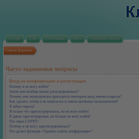
На сайт
FAQ
Регистрация
Вход
Турнирная таблица
Список форумов
Часто задаваемые вопросы
Вход на конференцию и регистрация
Почему я не могу войти?
Зачем мне вообще нужно регистрироваться?
Почему мне периодически приходится повторять ввод имени и пароля?
Как сделать, чтобы я не появлялся в списке активных пользователей?
Я забыл пароль!
Я только что зарегистрировался, но не могу войти!
Я давно зарегистрирован, но больше не могу войти!
Что такое COPPA?
Почему я не могу зарегистрироваться?
Что делает функция «Удалить cookies конференции»?