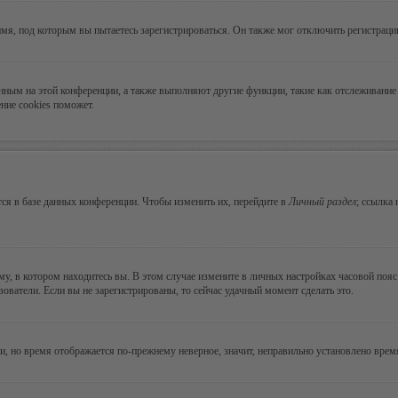
мя, под которым вы пытаетесь зарегистрироваться. Он также мог отключить регистрац
ванным на этой конференции, а также выполняют другие функции, такие как отслеживан
ние cookies поможет.
ся в базе данных конференции. Чтобы изменить их, перейдите в
Личный раздел
; ссылка
, в котором находитесь вы. В этом случае измените в личных настройках часовой пояс н
зователи. Если вы не зарегистрированы, то сейчас удачный момент сделать это.
ни, но время отображается по-прежнему неверное, значит, неправильно установлено вре