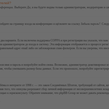
ателей?
онференции
. Выберите
Да
, и вы будете видны только администраторам, модераторам и с
ерейдите на страницу входа на конференцию и щёлкните на ссылку
Забыли пароль?
. След
ы два варианта. Если включена поддержка COPPA и при регистрации вы указали, что вам
ли администратором до входа в систему. Эта информация отображается в процессе регис
правильный адрес email либо он заблокирован спам-фильтром. Если вы уверены, что ввел
 свои имя и пароль и попробуйте войти снова. Возможно, администратор деактивировал 
я, чтобы уменьшить размер базы данных. Если это произошло, попробуйте зарегистриров
 ребёнка в интернете от 1998 г. — это закон Соединённых Штатов, требующий от сайтов,
ния того, что опекуны разрешают сбор личной информации от несовершеннолетних младше
мощью к юрисконсульту. Обратите внимание, что phpBB Group не может давать рекомен
.