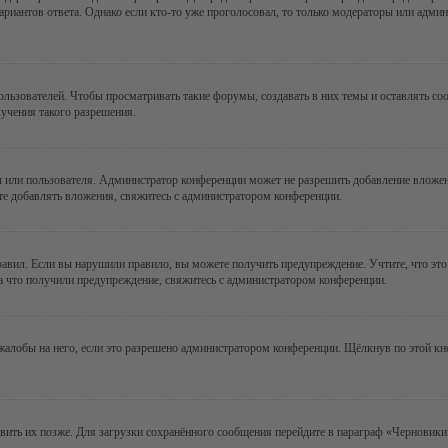
ариантов ответа. Однако если кто-то уже проголосовал, то только модераторы или админ
зователей. Чтобы просматривать такие форумы, создавать в них темы и оставлять соо
учения такого разрешения.
 или пользователя. Администратор конференции может не разрешить добавление вложе
те добавлять вложения, свяжитесь с администратором конференции.
авил. Если вы нарушили правило, вы можете получить предупреждение. Учтите, что это
за что получили предупреждение, свяжитесь с администратором конференции.
алобы на него, если это разрешено администратором конференции. Щёлкнув по этой кн
авить их позже. Для загрузки сохранённого сообщения перейдите в параграф «Черновики