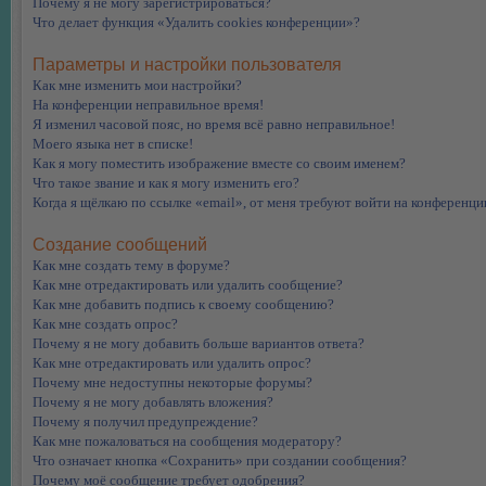
Почему я не могу зарегистрироваться?
Что делает функция «Удалить cookies конференции»?
Параметры и настройки пользователя
Как мне изменить мои настройки?
На конференции неправильное время!
Я изменил часовой пояс, но время всё равно неправильное!
Моего языка нет в списке!
Как я могу поместить изображение вместе со своим именем?
Что такое звание и как я могу изменить его?
Когда я щёлкаю по ссылке «email», от меня требуют войти на конференци
Создание сообщений
Как мне создать тему в форуме?
Как мне отредактировать или удалить сообщение?
Как мне добавить подпись к своему сообщению?
Как мне создать опрос?
Почему я не могу добавить больше вариантов ответа?
Как мне отредактировать или удалить опрос?
Почему мне недоступны некоторые форумы?
Почему я не могу добавлять вложения?
Почему я получил предупреждение?
Как мне пожаловаться на сообщения модератору?
Что означает кнопка «Сохранить» при создании сообщения?
Почему моё сообщение требует одобрения?