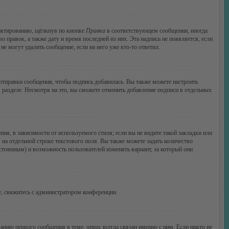
дактированию, щёлкнув по кнопке
Правка
в соответствующем сообщении, иногда
о правок, а также дату и время последней из них. Эта надпись не появляется, если
е могут удалить сообщение, если на него уже кто-то ответил.
тправки сообщения, чтобы подпись добавилась. Вы также можете настроить
азделе. Несмотря на это, вы сможете отменить добавление подписи в отдельных
я, в зависимости от используемого стиля; если вы не видите такой закладки или
 на отдельной строке текстового поля. Вы также можете задать количество
остоянным) и возможность пользователей изменять вариант, за который они
, свяжитесь с администратором конференции.
анию первого сообщения в теме; опрос всегда связан именно с ним. Если никто не