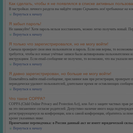
Как сделать, чтобы я не появлялся в списке активных пользов
В настройках личного раздела вы найдёте опцию
Скрывать моё пребывание на к
Вернуться к началу
Я забыл пароль!
Не паникуйте! Хотя пароль нельзя восстановить, можно легко получить новый. П
Вернуться к началу
Я только что зарегистрировался, но не могу войти!
Сначала проверьте свои имя пользователя и пароль. Если они верны, то возможн
требуется, чтобы все новые учётные записи были активированы пользователями и
инструкциям. Если email-сообщение не получено, то возможно, что вы указали не
Вернуться к началу
Я давно зарегистрирован, но больше не могу войти!
Попытайтесь найти email-сообщение, присланное вам при регистрации, проверьте
периодически удаляют пользователей, длительное время не оставляющих сообщени
Вернуться к началу
Что такое COPPA?
COPPA (Child Online Privacy and Protection Act), или Акт о защите частных прав
на это письменное согласие родителей. Допустимо наличие иного вида подтвержде
регистрирующемуся на конференции, или к самой конференции, обратитесь за по
кроме указанных ниже.
Примечание переводчика: в России данный акт не имеет юридической силы
Вернуться к началу