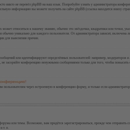
сто никто не перевёл phpBB на ваш язык. Попробуйте узнать у администратора конфере
ительную информацию вы можете получить на сайте phpBB (ссылка находится внизу стра
х может относиться к вашему званию, обычно это звёздочки, квадратики или точки, ука
и обычно уникально для каждого пользователя. От администратора зависит, включена ли 
ции для выяснения причин.
сообщений или идентифицируют определённых пользователей: например, модераторов и
а, не засоряйте конференцию ненужными сообщениями только для того, чтобы повысить 
 конференцию!
им пользователям через встроенную в конференцию форму, и только если администратор
орума или темы. Возможно, вам придётся зарегистрироваться, прежде чем отправить с
 т. п.