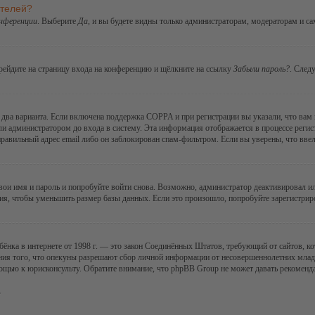
ателей?
онференции
. Выберите
Да
, и вы будете видны только администраторам, модераторам и с
ерейдите на страницу входа на конференцию и щёлкните на ссылку
Забыли пароль?
. След
ы два варианта. Если включена поддержка COPPA и при регистрации вы указали, что вам
ли администратором до входа в систему. Эта информация отображается в процессе регис
правильный адрес email либо он заблокирован спам-фильтром. Если вы уверены, что ввел
 свои имя и пароль и попробуйте войти снова. Возможно, администратор деактивировал 
я, чтобы уменьшить размер базы данных. Если это произошло, попробуйте зарегистриров
 ребёнка в интернете от 1998 г. — это закон Соединённых Штатов, требующий от сайтов,
ния того, что опекуны разрешают сбор личной информации от несовершеннолетних младше
мощью к юрисконсульту. Обратите внимание, что phpBB Group не может давать рекомен
.