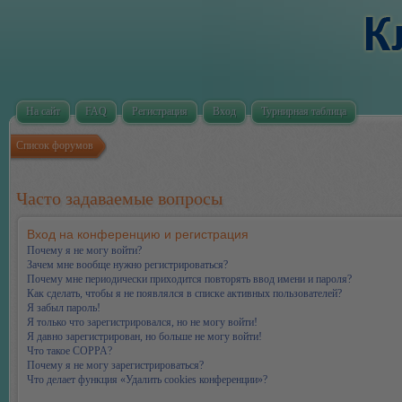
На сайт
FAQ
Регистрация
Вход
Турнирная таблица
Список форумов
Часто задаваемые вопросы
Вход на конференцию и регистрация
Почему я не могу войти?
Зачем мне вообще нужно регистрироваться?
Почему мне периодически приходится повторять ввод имени и пароля?
Как сделать, чтобы я не появлялся в списке активных пользователей?
Я забыл пароль!
Я только что зарегистрировался, но не могу войти!
Я давно зарегистрирован, но больше не могу войти!
Что такое COPPA?
Почему я не могу зарегистрироваться?
Что делает функция «Удалить cookies конференции»?