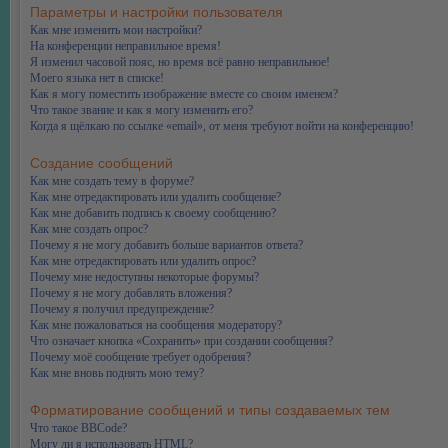
Параметры и настройки пользователя
Как мне изменить мои настройки?
На конференции неправильное время!
Я изменил часовой пояс, но время всё равно неправильное!
Моего языка нет в списке!
Как я могу поместить изображение вместе со своим именем?
Что такое звание и как я могу изменить его?
Когда я щёлкаю по ссылке «email», от меня требуют войти на конференцию!
Создание сообщений
Как мне создать тему в форуме?
Как мне отредактировать или удалить сообщение?
Как мне добавить подпись к своему сообщению?
Как мне создать опрос?
Почему я не могу добавить больше вариантов ответа?
Как мне отредактировать или удалить опрос?
Почему мне недоступны некоторые форумы?
Почему я не могу добавлять вложения?
Почему я получил предупреждение?
Как мне пожаловаться на сообщения модератору?
Что означает кнопка «Сохранить» при создании сообщения?
Почему моё сообщение требует одобрения?
Как мне вновь поднять мою тему?
Форматирование сообщений и типы создаваемых тем
Что такое BBCode?
Могу ли я использовать HTML?