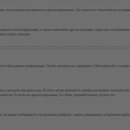
мя, под которым вы пытаетесь зарегистрироваться. Он также мог отключить регистрац
ванным на этой конференции, а также выполняют другие функции, такие как отслеживан
ние cookies поможет.
ся в базе данных конференции. Чтобы изменить их, перейдите в
Личный раздел
; ссылка
, в котором находитесь вы. В этом случае измените в личных настройках часовой пояс н
зователи. Если вы не зарегистрированы, то сейчас удачный момент сделать это.
ни, но время отображается по-прежнему неверное, значит, неправильно установлено вре