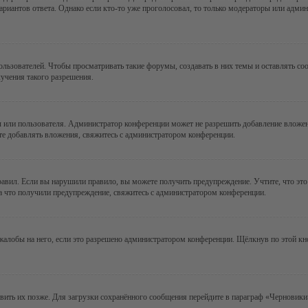
ариантов ответа. Однако если кто-то уже проголосовал, то только модераторы или админ
зователей. Чтобы просматривать такие форумы, создавать в них темы и оставлять соо
учения такого разрешения.
 или пользователя. Администратор конференции может не разрешить добавление вложе
те добавлять вложения, свяжитесь с администратором конференции.
авил. Если вы нарушили правило, вы можете получить предупреждение. Учтите, что это
за что получили предупреждение, свяжитесь с администратором конференции.
алобы на него, если это разрешено администратором конференции. Щёлкнув по этой кн
авить их позже. Для загрузки сохранённого сообщения перейдите в параграф «Черновики