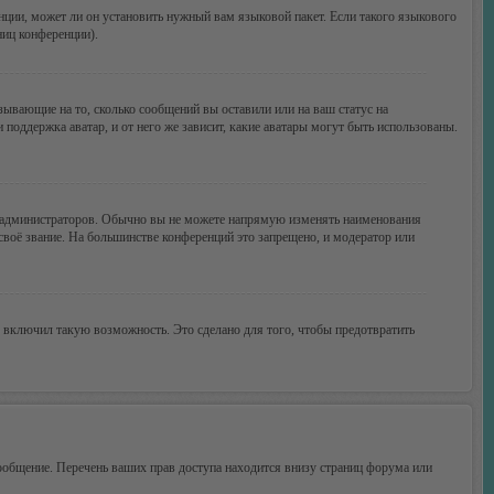
нции, может ли он установить нужный вам языковой пакет. Если такого языкового
ниц конференции).
зывающие на то, сколько сообщений вы оставили или на ваш статус на
поддержка аватар, и от него же зависит, какие аватары могут быть использованы.
 администраторов. Обычно вы не можете напрямую изменять наименования
своё звание. На большинстве конференций это запрещено, и модератор или
 включил такую возможность. Это сделано для того, чтобы предотвратить
ообщение. Перечень ваших прав доступа находится внизу страниц форума или