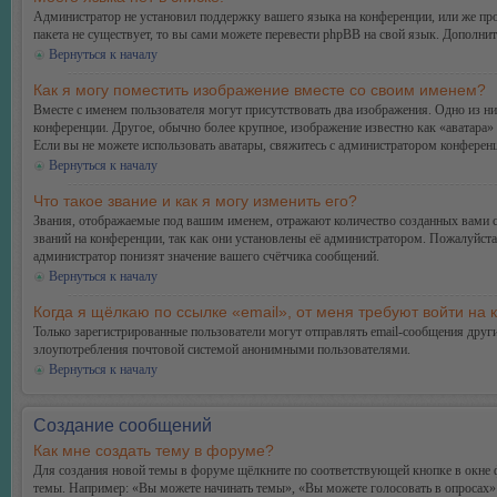
Администратор не установил поддержку вашего языка на конференции, или же про
пакета не существует, то вы сами можете перевести phpBB на свой язык. Дополн
Вернуться к началу
Как я могу поместить изображение вместе со своим именем?
Вместе с именем пользователя могут присутствовать два изображения. Одно из ни
конференции. Другое, обычно более крупное, изображение известно как «аватара» 
Если вы не можете использовать аватары, свяжитесь с администратором конферен
Вернуться к началу
Что такое звание и как я могу изменить его?
Звания, отображаемые под вашим именем, отражают количество созданных вами 
званий на конференции, так как они установлены её администратором. Пожалуйст
администратор понизят значение вашего счётчика сообщений.
Вернуться к началу
Когда я щёлкаю по ссылке «email», от меня требуют войти на
Только зарегистрированные пользователи могут отправлять email-сообщения друг
злоупотребления почтовой системой анонимными пользователями.
Вернуться к началу
Создание сообщений
Как мне создать тему в форуме?
Для создания новой темы в форуме щёлкните по соответствующей кнопке в окне ф
темы. Например: «Вы можете начинать темы», «Вы можете голосовать в опросах» и