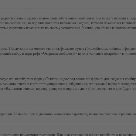
редактировать и удалять только свои собственные сообщения. Вы можете перейти к ре
тил на сообщение, то под ним появится небольшая надпись, которая показывает количеств
ать о сделанных изменениях по своему усмотрению. Учтите, что обычные пользователи н
зделе. После этого вы можете отметить флажком пункт
Присоединить подпись
в форме о
ующий выбор в параграфе «Отправка сообщений» пункта «Личные настройки» в личном р
ладке или перейдите в форму
Создать опрос
под основной формой для создания сообщени
а варианта ответа в соответствующих полях, убедившись, что каждый вариант находится
 «Вариантов ответа», период проведения опроса в днях (0 означает, что опрос будет п
еренции. Если вам нужно добавить количество вариантов, превышающее это ограничение
модераторами или администраторами. Для редактирования опроса перейдите к редактиров