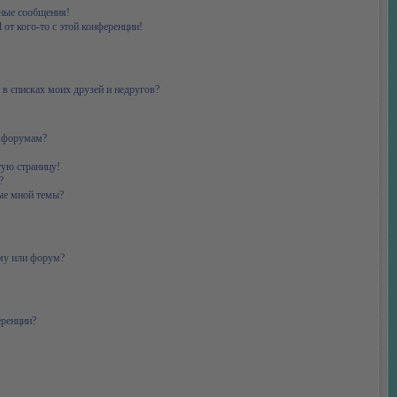
ные сообщения!
 от кого-то с этой конференции!
 в списках моих друзей и недругов?
и форумам?
тую страницу!
?
ые мной темы?
ему или форум?
еренции?