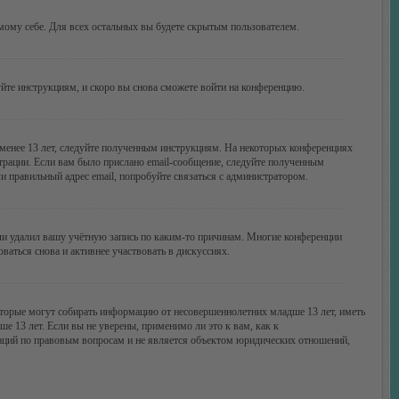
амому себе. Для всех остальных вы будете скрытым пользователем.
уйте инструкциям, и скоро вы снова сможете войти на конференцию.
 менее 13 лет, следуйте полученным инструкциям. На некоторых конференциях
трации. Если вам было прислано email-сообщение, следуйте полученным
и правильный адрес email, попробуйте связаться с администратором.
или удалил вашу учётную запись по каким-то причинам. Многие конференции
аться снова и активнее участвовать в дискуссиях.
 которые могут собирать информацию от несовершеннолетних младше 13 лет, иметь
 13 лет. Если вы не уверены, применимо ли это к вам, как к
даций по правовым вопросам и не является объектом юридических отношений,