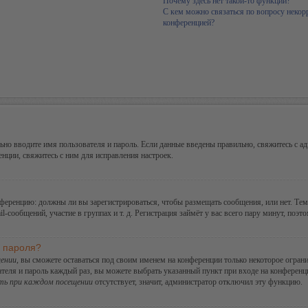
Почему здесь нет такой-то функции?
С кем можно связаться по вопросу некор
конференцией?
но вводите имя пользователя и пароль. Если данные введены правильно, свяжитесь с ад
ции, свяжитесь с ним для исправления настроек.
конференцию: должны ли вы зарегистрироваться, чтобы размещать сообщения, или нет. Те
сообщений, участие в группах и т. д. Регистрация займёт у вас всего пару минут, поэт
и пароля?
ении
, вы сможете оставаться под своим именем на конференции только некоторое ограни
ателя и пароль каждый раз, вы можете выбрать указанный пункт при входе на конферен
ть при каждом посещении
отсутствует, значит, администратор отключил эту функцию.