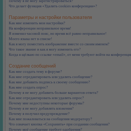
Почему я не могу зарегистрироваться?
Что делает функция «Удалить cookies конференции»?
Параметры и настройки пользователя
Как мне изменить мои настройки?
На конференции неправильное время!
Я изменил часовой пояс, но время всё равно неправильное!
Моего языка нет в списке!
Как я могу поместить изображение вместе со своим именем?
Что такое звание и как я могу изменить его?
Когда я щёлкаю по ссылке «email», от меня требуют войти на конференци
Создание сообщений
Как мне создать тему в форуме?
Как мне отредактировать или удалить сообщение?
Как мне добавить подпись к своему сообщению?
Как мне создать опрос?
Почему я не могу добавить больше вариантов ответа?
Как мне отредактировать или удалить опрос?
Почему мне недоступны некоторые форумы?
Почему я не могу добавлять вложения?
Почему я получил предупреждение?
Как мне пожаловаться на сообщения модератору?
Что означает кнопка «Сохранить» при создании сообщения?
Почему моё сообщение требует одобрения?