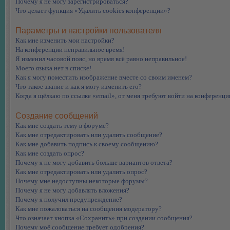
Почему я не могу зарегистрироваться?
Что делает функция «Удалить cookies конференции»?
Параметры и настройки пользователя
Как мне изменить мои настройки?
На конференции неправильное время!
Я изменил часовой пояс, но время всё равно неправильное!
Моего языка нет в списке!
Как я могу поместить изображение вместе со своим именем?
Что такое звание и как я могу изменить его?
Когда я щёлкаю по ссылке «email», от меня требуют войти на конференци
Создание сообщений
Как мне создать тему в форуме?
Как мне отредактировать или удалить сообщение?
Как мне добавить подпись к своему сообщению?
Как мне создать опрос?
Почему я не могу добавить больше вариантов ответа?
Как мне отредактировать или удалить опрос?
Почему мне недоступны некоторые форумы?
Почему я не могу добавлять вложения?
Почему я получил предупреждение?
Как мне пожаловаться на сообщения модератору?
Что означает кнопка «Сохранить» при создании сообщения?
Почему моё сообщение требует одобрения?