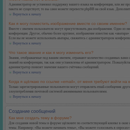
Администратор не установил поддержку вашего языка на конференции, или же про
пакета не существует, то вы сами можете перевести phpBB на свой язык. Дополн
Вернуться к началу
Как я могу поместить изображение вместе со своим именем?
Вместе с именем пользователя могут присутствовать два изображения. Одно из ни
конференции. Другое, обычно более крупное, изображение известно как «аватара» 
Если вы не можете использовать аватары, свяжитесь с администратором конферен
Вернуться к началу
Что такое звание и как я могу изменить его?
Звания, отображаемые под вашим именем, отражают количество созданных вами 
званий на конференции, так как они установлены её администратором. Пожалуйст
администратор понизят значение вашего счётчика сообщений.
Вернуться к началу
Когда я щёлкаю по ссылке «email», от меня требуют войти на
Только зарегистрированные пользователи могут отправлять email-сообщения друг
злоупотребления почтовой системой анонимными пользователями.
Вернуться к началу
Создание сообщений
Как мне создать тему в форуме?
Для создания новой темы в форуме щёлкните по соответствующей кнопке в окне ф
темы. Например: «Вы можете начинать темы», «Вы можете голосовать в опросах» и