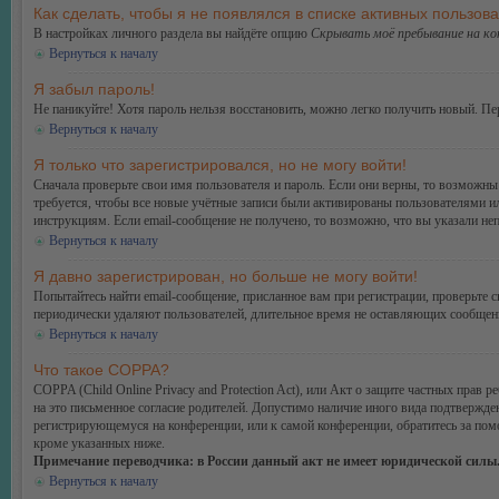
Как сделать, чтобы я не появлялся в списке активных пользов
В настройках личного раздела вы найдёте опцию
Скрывать моё пребывание на к
Вернуться к началу
Я забыл пароль!
Не паникуйте! Хотя пароль нельзя восстановить, можно легко получить новый. П
Вернуться к началу
Я только что зарегистрировался, но не могу войти!
Сначала проверьте свои имя пользователя и пароль. Если они верны, то возможн
требуется, чтобы все новые учётные записи были активированы пользователями и
инструкциям. Если email-сообщение не получено, то возможно, что вы указали не
Вернуться к началу
Я давно зарегистрирован, но больше не могу войти!
Попытайтесь найти email-сообщение, присланное вам при регистрации, проверьте
периодически удаляют пользователей, длительное время не оставляющих сообщени
Вернуться к началу
Что такое COPPA?
COPPA (Child Online Privacy and Protection Act), или Акт о защите частных прав
на это письменное согласие родителей. Допустимо наличие иного вида подтвержде
регистрирующемуся на конференции, или к самой конференции, обратитесь за по
кроме указанных ниже.
Примечание переводчика: в России данный акт не имеет юридической силы
Вернуться к началу