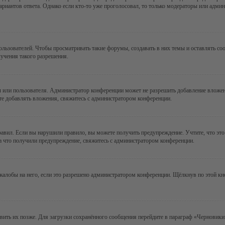
ариантов ответа. Однако если кто-то уже проголосовал, то только модераторы или админ
зователей. Чтобы просматривать такие форумы, создавать в них темы и оставлять соо
учения такого разрешения.
 или пользователя. Администратор конференции может не разрешить добавление вложе
те добавлять вложения, свяжитесь с администратором конференции.
авил. Если вы нарушили правило, вы можете получить предупреждение. Учтите, что это
за что получили предупреждение, свяжитесь с администратором конференции.
алобы на него, если это разрешено администратором конференции. Щёлкнув по этой кн
авить их позже. Для загрузки сохранённого сообщения перейдите в параграф «Черновики