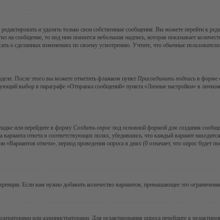
редактировать и удалять только свои собственные сообщения. Вы можете перейти к ре
тил на сообщение, то под ним появится небольшая надпись, которая показывает количеств
ать о сделанных изменениях по своему усмотрению. Учтите, что обычные пользователи н
зделе. После этого вы можете отметить флажком пункт
Присоединить подпись
в форме о
ующий выбор в параграфе «Отправка сообщений» пункта «Личные настройки» в личном р
ладке или перейдите в форму
Создать опрос
под основной формой для создания сообщени
а варианта ответа в соответствующих полях, убедившись, что каждый вариант находится
 «Вариантов ответа», период проведения опроса в днях (0 означает, что опрос будет п
еренции. Если вам нужно добавить количество вариантов, превышающее это ограничение
модераторами или администраторами. Для редактирования опроса перейдите к редактиров