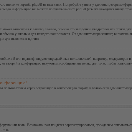
сто никто не перевёл phpBB на ваш язык. Попробуйте узнать у администратора конфере
ительную информацию вы можете получить на сайте phpBB (ссылка находится внизу стра
х может относиться к вашему званию, обычно это звёздочки, квадратики или точки, ука
и обычно уникально для каждого пользователя. От администратора зависит, включена ли 
ции для выяснения причин.
сообщений или идентифицируют определённых пользователей: например, модераторов и
а, не засоряйте конференцию ненужными сообщениями только для того, чтобы повысить 
 конференцию!
им пользователям через встроенную в конференцию форму, и только если администратор
орума или темы. Возможно, вам придётся зарегистрироваться, прежде чем отправить с
 т. п.