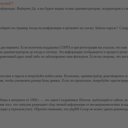
ателей?
онференции
. Выберите
Да
, и вы будете видны только администраторам, модераторам и с
ерейдите на страницу входа на конференцию и щёлкните на ссылку
Забыли пароль?
. След
ы два варианта. Если включена поддержка COPPA и при регистрации вы указали, что вам
ли администратором до входа в систему. Эта информация отображается в процессе регис
правильный адрес email либо он заблокирован спам-фильтром. Если вы уверены, что ввел
 свои имя и пароль и попробуйте войти снова. Возможно, администратор деактивировал 
я, чтобы уменьшить размер базы данных. Если это произошло, попробуйте зарегистриров
 ребёнка в интернете от 1998 г. — это закон Соединённых Штатов, требующий от сайтов,
ния того, что опекуны разрешают сбор личной информации от несовершеннолетних младше
мощью к юрисконсульту. Обратите внимание, что phpBB Group не может давать рекомен
.