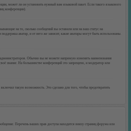
нции, может ли он установить нужный вам языковой пакет. Если такого языкового
ниц конференции).
зывающие на то, сколько сообщений вы оставили или на ваш статус на
поддержка аватар, и от него же зависит, какие аватары могут быть использованы.
 администраторов. Обычно вы не можете напрямую изменять наименования
своё звание. На большинстве конференций это запрещено, и модератор или
 включил такую возможность. Это сделано для того, чтобы предотвратить
ообщение. Перечень ваших прав доступа находится внизу страниц форума или