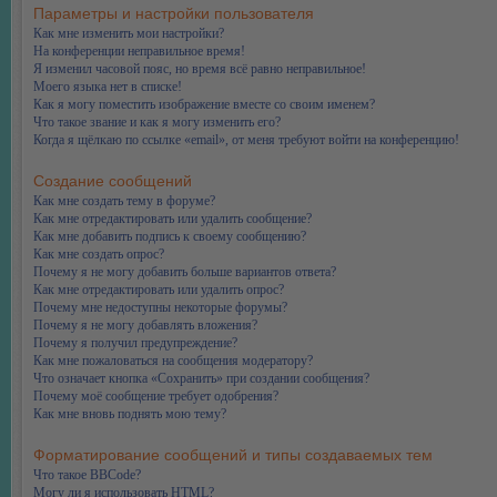
Параметры и настройки пользователя
Как мне изменить мои настройки?
На конференции неправильное время!
Я изменил часовой пояс, но время всё равно неправильное!
Моего языка нет в списке!
Как я могу поместить изображение вместе со своим именем?
Что такое звание и как я могу изменить его?
Когда я щёлкаю по ссылке «email», от меня требуют войти на конференцию!
Создание сообщений
Как мне создать тему в форуме?
Как мне отредактировать или удалить сообщение?
Как мне добавить подпись к своему сообщению?
Как мне создать опрос?
Почему я не могу добавить больше вариантов ответа?
Как мне отредактировать или удалить опрос?
Почему мне недоступны некоторые форумы?
Почему я не могу добавлять вложения?
Почему я получил предупреждение?
Как мне пожаловаться на сообщения модератору?
Что означает кнопка «Сохранить» при создании сообщения?
Почему моё сообщение требует одобрения?
Как мне вновь поднять мою тему?
Форматирование сообщений и типы создаваемых тем
Что такое BBCode?
Могу ли я использовать HTML?