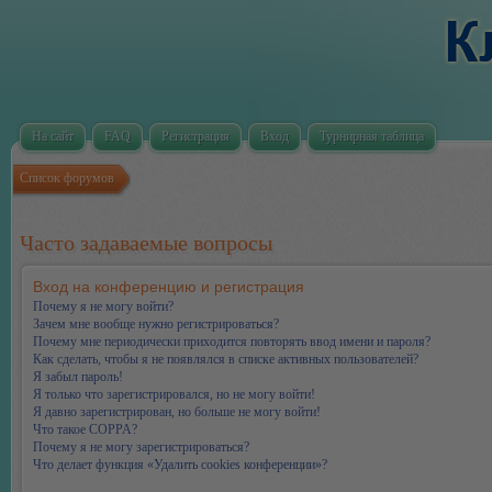
На сайт
FAQ
Регистрация
Вход
Турнирная таблица
Список форумов
Часто задаваемые вопросы
Вход на конференцию и регистрация
Почему я не могу войти?
Зачем мне вообще нужно регистрироваться?
Почему мне периодически приходится повторять ввод имени и пароля?
Как сделать, чтобы я не появлялся в списке активных пользователей?
Я забыл пароль!
Я только что зарегистрировался, но не могу войти!
Я давно зарегистрирован, но больше не могу войти!
Что такое COPPA?
Почему я не могу зарегистрироваться?
Что делает функция «Удалить cookies конференции»?