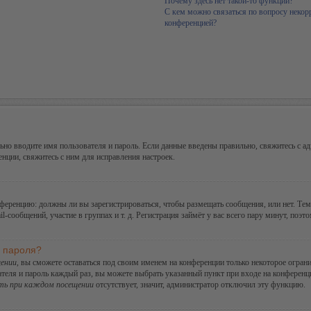
Почему здесь нет такой-то функции?
С кем можно связаться по вопросу некор
конференцией?
но вводите имя пользователя и пароль. Если данные введены правильно, свяжитесь с ад
ции, свяжитесь с ним для исправления настроек.
конференцию: должны ли вы зарегистрироваться, чтобы размещать сообщения, или нет. Те
сообщений, участие в группах и т. д. Регистрация займёт у вас всего пару минут, поэт
и пароля?
ении
, вы сможете оставаться под своим именем на конференции только некоторое ограни
ателя и пароль каждый раз, вы можете выбрать указанный пункт при входе на конферен
ть при каждом посещении
отсутствует, значит, администратор отключил эту функцию.