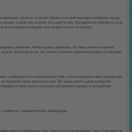
дактированию, щёлкнув по кнопке
Правка
в соответствующем сообщении, иногда
о правок, а также дату и время последней из них. Эта надпись не появляется, если
е могут удалить сообщение, если на него уже кто-то ответил.
тправки сообщения, чтобы подпись добавилась. Вы также можете настроить
азделе. Несмотря на это, вы сможете отменить добавление подписи в отдельных
я, в зависимости от используемого стиля; если вы не видите такой закладки или
 на отдельной строке текстового поля. Вы также можете задать количество
остоянным) и возможность пользователей изменять вариант, за который они
, свяжитесь с администратором конференции.
анию первого сообщения в теме; опрос всегда связан именно с ним. Если никто не