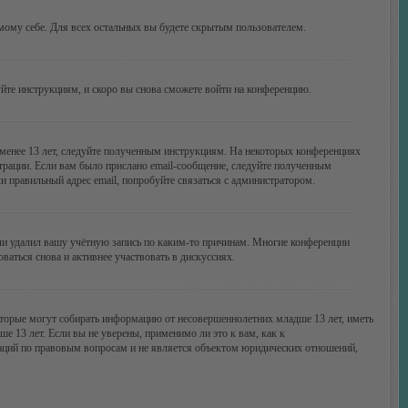
амому себе. Для всех остальных вы будете скрытым пользователем.
уйте инструкциям, и скоро вы снова сможете войти на конференцию.
 менее 13 лет, следуйте полученным инструкциям. На некоторых конференциях
трации. Если вам было прислано email-сообщение, следуйте полученным
и правильный адрес email, попробуйте связаться с администратором.
или удалил вашу учётную запись по каким-то причинам. Многие конференции
аться снова и активнее участвовать в дискуссиях.
 которые могут собирать информацию от несовершеннолетних младше 13 лет, иметь
 13 лет. Если вы не уверены, применимо ли это к вам, как к
даций по правовым вопросам и не является объектом юридических отношений,