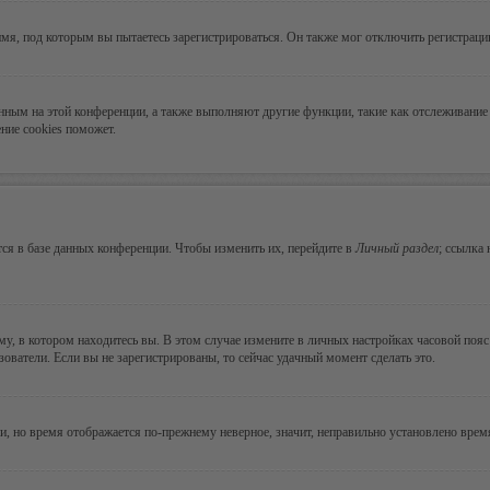
мя, под которым вы пытаетесь зарегистрироваться. Он также мог отключить регистрац
ванным на этой конференции, а также выполняют другие функции, такие как отслеживан
ние cookies поможет.
ся в базе данных конференции. Чтобы изменить их, перейдите в
Личный раздел
; ссылка
, в котором находитесь вы. В этом случае измените в личных настройках часовой пояс н
зователи. Если вы не зарегистрированы, то сейчас удачный момент сделать это.
ни, но время отображается по-прежнему неверное, значит, неправильно установлено вре