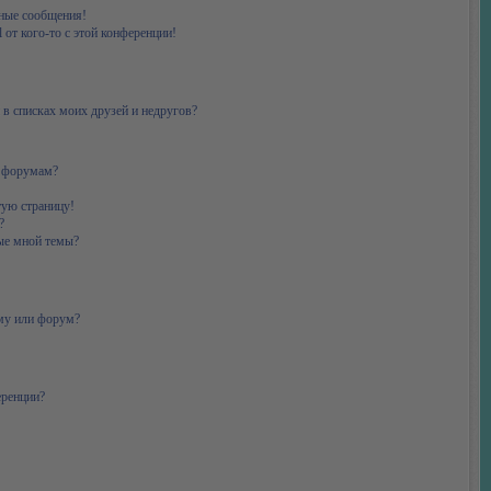
ные сообщения!
 от кого-то с этой конференции!
 в списках моих друзей и недругов?
и форумам?
тую страницу!
?
ые мной темы?
ему или форум?
еренции?