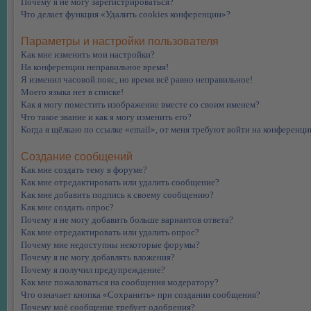
Почему я не могу зарегистрироваться?
Что делает функция «Удалить cookies конференции»?
Параметры и настройки пользователя
Как мне изменить мои настройки?
На конференции неправильное время!
Я изменил часовой пояс, но время всё равно неправильное!
Моего языка нет в списке!
Как я могу поместить изображение вместе со своим именем?
Что такое звание и как я могу изменить его?
Когда я щёлкаю по ссылке «email», от меня требуют войти на конференци
Создание сообщений
Как мне создать тему в форуме?
Как мне отредактировать или удалить сообщение?
Как мне добавить подпись к своему сообщению?
Как мне создать опрос?
Почему я не могу добавить больше вариантов ответа?
Как мне отредактировать или удалить опрос?
Почему мне недоступны некоторые форумы?
Почему я не могу добавлять вложения?
Почему я получил предупреждение?
Как мне пожаловаться на сообщения модератору?
Что означает кнопка «Сохранить» при создании сообщения?
Почему моё сообщение требует одобрения?