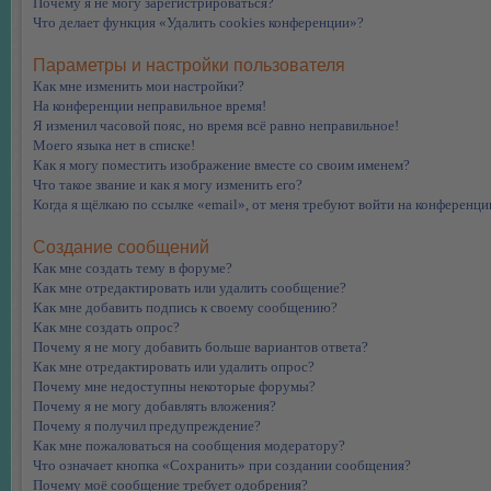
Почему я не могу зарегистрироваться?
Что делает функция «Удалить cookies конференции»?
Параметры и настройки пользователя
Как мне изменить мои настройки?
На конференции неправильное время!
Я изменил часовой пояс, но время всё равно неправильное!
Моего языка нет в списке!
Как я могу поместить изображение вместе со своим именем?
Что такое звание и как я могу изменить его?
Когда я щёлкаю по ссылке «email», от меня требуют войти на конференци
Создание сообщений
Как мне создать тему в форуме?
Как мне отредактировать или удалить сообщение?
Как мне добавить подпись к своему сообщению?
Как мне создать опрос?
Почему я не могу добавить больше вариантов ответа?
Как мне отредактировать или удалить опрос?
Почему мне недоступны некоторые форумы?
Почему я не могу добавлять вложения?
Почему я получил предупреждение?
Как мне пожаловаться на сообщения модератору?
Что означает кнопка «Сохранить» при создании сообщения?
Почему моё сообщение требует одобрения?